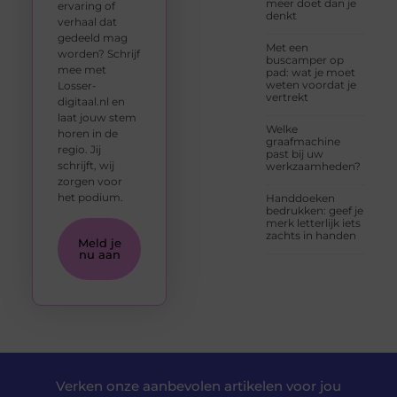
meer doet dan je
ervaring of
denkt
verhaal dat
gedeeld mag
Met een
worden? Schrijf
buscamper op
mee met
pad: wat je moet
weten voordat je
Losser-
vertrekt
digitaal.nl en
laat jouw stem
Welke
horen in de
graafmachine
regio. Jij
past bij uw
schrijft, wij
werkzaamheden?
zorgen voor
het podium.
Handdoeken
bedrukken: geef je
merk letterlijk iets
zachts in handen
Meld je
nu aan
Verken onze aanbevolen artikelen voor jou