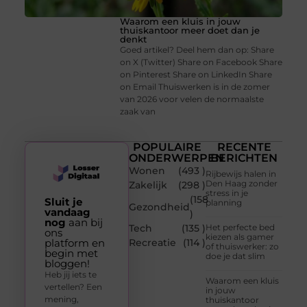
Waarom een kluis in jouw
thuiskantoor meer doet dan je
denkt
Goed artikel? Deel hem dan op: Share
on X (Twitter) Share on Facebook Share
on Pinterest Share on LinkedIn Share
on Email Thuiswerken is in de zomer
van 2026 voor velen de normaalste
zaak van
POPULAIRE
RECENTE
ONDERWERPEN
BERICHTEN
Wonen
(493 )
Rijbewijs halen in
Den Haag zonder
Zakelijk
(298 )
stress in je
(158
Sluit je
planning
Gezondheid
vandaag
)
nog
aan bij
Tech
(135 )
Het perfecte bed
ons
kiezen als gamer
platform en
Recreatie
(114 )
of thuiswerker: zo
begin met
doe je dat slim
bloggen!
Heb jij iets te
Waarom een kluis
vertellen? Een
in jouw
mening,
thuiskantoor