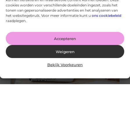
cookies worden voor verschillende doeleinden ingezet, zoals het
De Toekomst van Landbouw: Slimmer, Efficiënter en
tonen van gepersonaliseerde advertenties en het analyseren van
Duurzamer
het websitegebruik. Voor meer informatie kunt u
ons cookiebeleid
Goed artikel? Deel hem dan op: Share on X (Twitter)
raadplegen.
Share on Facebook Share on Pinterest Share on
LinkedIn Share
Accepteren
Weigeren
Bekijk Voorkeuren
Een HR-consultancybureau dat helpt bij werving
Goed artikel? Deel hem dan op: Share on X (Twitter)
Share on Facebook Share on Pinterest Share on
LinkedIn Share