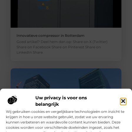
Innovatieve compressor in Rotterdam
Goed artikel? Deel hem dan op: Share on X (Twitter)
Share on Facebook Share on Pinterest Share on
LinkedIn Share
Uw privacy is voor ons
belangrijk
Wij gebruiken cookies en vergelijkbare technologieën om inzicht te
krijgen in hoe u onze website gebruikt, zodat we uw ervaring
kunnen verbeteren en waardevolle content kunnen bieden. Deze
cookies worden voor verschillende doeleinden ingezet, zoals het
Vastgoedbeleggingen: van selectie tot succesvolle