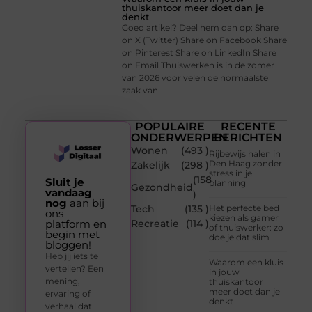
thuiskantoor meer doet dan je
denkt
Goed artikel? Deel hem dan op: Share
on X (Twitter) Share on Facebook Share
on Pinterest Share on LinkedIn Share
on Email Thuiswerken is in de zomer
van 2026 voor velen de normaalste
zaak van
POPULAIRE
RECENTE
ONDERWERPEN
BERICHTEN
Wonen
(493 )
Rijbewijs halen in
Den Haag zonder
Zakelijk
(298 )
stress in je
(158
Sluit je
planning
Gezondheid
vandaag
)
nog
aan bij
Tech
(135 )
Het perfecte bed
ons
kiezen als gamer
platform en
Recreatie
(114 )
of thuiswerker: zo
begin met
doe je dat slim
bloggen!
Heb jij iets te
Waarom een kluis
vertellen? Een
in jouw
mening,
thuiskantoor
meer doet dan je
ervaring of
denkt
verhaal dat