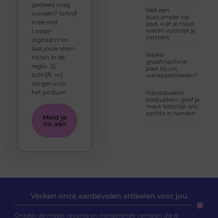
gedeeld mag
Met een
worden? Schrijf
buscamper op
mee met
pad: wat je moet
weten voordat je
Losser-
vertrekt
digitaal.nl en
laat jouw stem
Welke
horen in de
graafmachine
regio. Jij
past bij uw
schrijft, wij
werkzaamheden?
zorgen voor
het podium.
Handdoeken
bedrukken: geef je
merk letterlijk iets
zachts in handen
Meld je
nu aan
Verken onze aanbevolen artikelen voor jou
Ontdek de meest recente en intrigerende verhalen die je