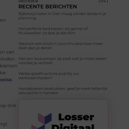
Recreatie
(114 )
RECENTE BERICHTEN
Rijbewijs halen in Den Haag zonder stress in je
planning
 en
Het perfecte bed kiezen als gamer of
thuiswerker: zo doe je dat slim
Waarom een kluis in jouw thuiskantoor meer
doet dan je denkt
ren van
 vinden
Met een buscamper op pad: wat je moet weten
voordat je vertrekt
 klanten
lke
Welke graafmachine past bij uw
werkzaamheden?
oeise
.
Handdoeken bedrukken: geef je merk letterlijk
iets zachts in handen
op drie
orgt