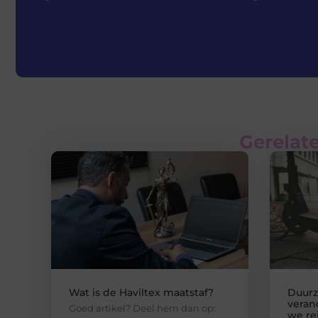
Gerelate
Wat is de Haviltex maatstaf?
Duurz
veran
Goed artikel? Deel hem dan op:
we re