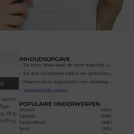
INHOUDSOPGAVE
De kern: Waar staat de term eigenlijk voor?
De drie onmisbare pijlers van goed bestuur
Waarom jouw organisatie hier vandaag nog mee aan de slag moet
il
Veelgestelde vragen
én adem
POPULAIRE ONDERWERPEN
fige
Wonen
(493 )
. Of je
Zakelijk
(298 )
elling;
Gezondheid
(158 )
Tech
(135 )