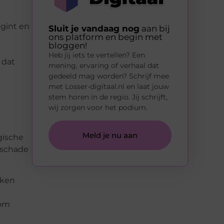
egint en
Sluit je vandaag nog
aan bij
ons platform en begin met
bloggen!
Heb jij iets te vertellen? Een
 dat
mening, ervaring of verhaal dat
gedeeld mag worden? Schrijf mee
met Losser-digitaal.nl en laat jouw
stem horen in de regio. Jij schrijft,
wij zorgen voor het podium.
Meld je nu aan
gische
eschade
aken
 om