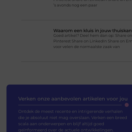
’s avonds nog een paar
Waarom een kluis in jouw thuiskan
Goed artikel? Deel hem dan op: Share on
Pinterest Share on LinkedIn Share on Em
voor velen de normaalste zaak van
Verken onze aanbevolen artikelen voor jou
Ontdek de meest recente en intrigerende verhalen
die je absoluut niet mag overslaan. Verken een breed
scala aan onderwerpen en blijf altijd goed
geïnformeerd over de actuele ontwikkelingen.