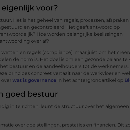
eigenlijk voor?
tuur. Het is het geheel van regels, processen, afspraken
ngestuurd en gecontroleerd. Het geeft antwoord op
rantwoordelijk? Hoe worden belangrijke beslissingen
antwoording over af?
n wetten en regels (compliance), maar juist om het creë
delen de norm is. Het doel is om een gezonde balans te
 het bestuur en de aandeelhouders tot de werknemers,
eze principes concreet vertaalt naar de werkvloer en we
 over
wat is governance
in het achtergrondartikel op
Bl
an goed bestuur
ig in te richten, leunt de structuur over het algemeen 
matie over doelstellingen, prestaties en financiën. Dit z