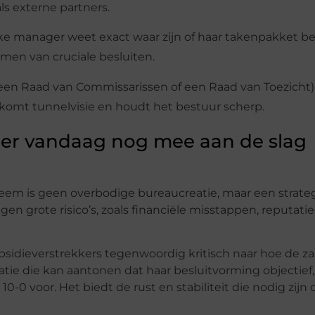
ls externe partners.
elke manager weet exact waar zijn of haar takenpakket b
emen van cruciale besluiten.
s een Raad van Commissarissen of een Raad van Toezicht)
orkomt tunnelvisie en houdt het bestuur scherp.
ier vandaag nog mee aan de slag
eem is geen overbodige bureaucreatie, maar een strate
n grote risico’s, zoals financiële misstappen, reputati
bsidieverstrekkers tegenwoordig kritisch naar hoe de z
tie die kan aantonen dat haar besluitvorming objectief,
 10-0 voor. Het biedt de rust en stabiliteit die nodig zijn