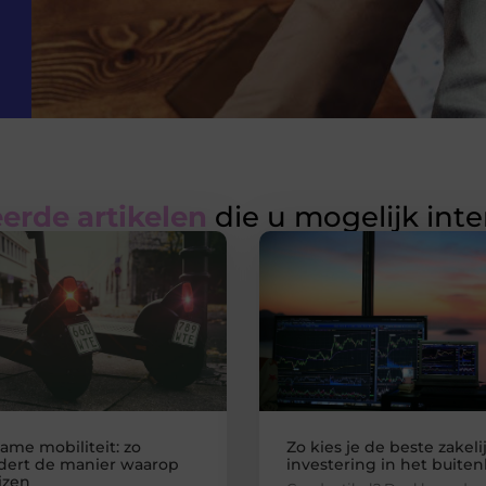
erde artikelen
die u mogelijk int
ame mobiliteit: zo
Zo kies je de beste zakeli
dert de manier waarop
investering in het buite
izen