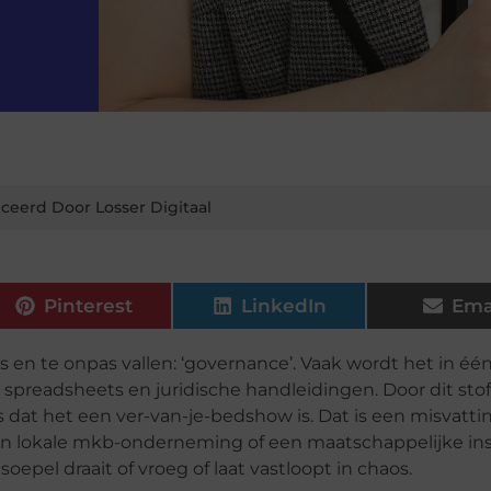
ceerd Door Losser Digitaal
Pinterest
LinkedIn
Ema
s en te onpas vallen: ‘governance’. Vaak wordt het in é
preadsheets en juridische handleidingen. Door dit stof
t het een ver-van-je-bedshow is. Dat is een misvatting
en lokale mkb-onderneming of een maatschappelijke inst
soepel draait of vroeg of laat vastloopt in chaos.