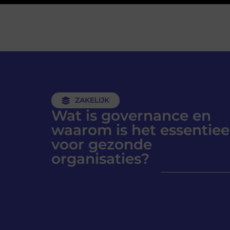
ZAKELIJK
Wat is governance en
waarom is het essentiee
voor gezonde
organisaties?