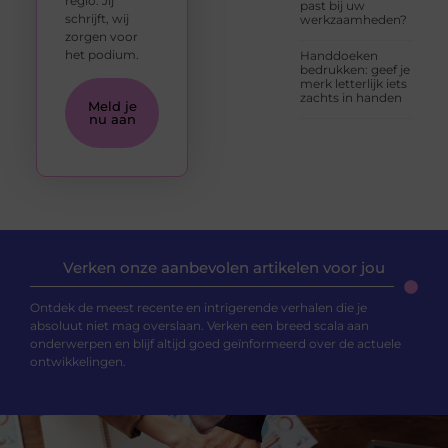
regio. Jij
past bij uw
schrijft, wij
werkzaamheden?
zorgen voor
het podium.
Handdoeken
bedrukken: geef je
merk letterlijk iets
zachts in handen
Meld je
nu aan
Verken onze aanbevolen artikelen voor jou
Ontdek de meest recente en intrigerende verhalen die je
absoluut niet mag overslaan. Verken een breed scala aan
onderwerpen en blijf altijd goed geïnformeerd over de actuele
ontwikkelingen.