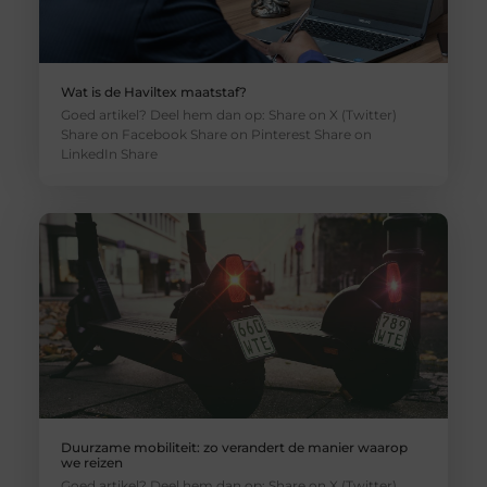
Wat is de Haviltex maatstaf?
Goed artikel? Deel hem dan op: Share on X (Twitter)
Share on Facebook Share on Pinterest Share on
LinkedIn Share
Duurzame mobiliteit: zo verandert de manier waarop
we reizen
Goed artikel? Deel hem dan op: Share on X (Twitter)