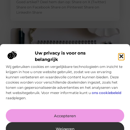
Goed artikel? Deel hem dan op: Share on X (Twitter)
Share on Facebook Share on Pinterest Share on
LinkedIn Share
Uw privacy is voor ons
belangrijk
Wij gebruiken cookies en vergelijkbare technologieën om inzicht te
krijgen in hoe u onze website gebruikt, zodat we uw ervaring
kunnen verbeteren en waardevolle content kunnen bieden. Deze
cookies worden voor verschillende doeleinden ingezet, zoals het
tonen van gepersonaliseerde advertenties en het analyseren van
De voordelen van het drukken van kalenders voor jouw
het websitegebruik. Voor meer informatie kunt u
ons cookiebeleid
bedrijf!
raadplegen.
Goed artikel? Deel hem dan op: Share on X (Twitter)
Share on Facebook Share on Pinterest Share on
LinkedIn Share
Accepteren
Weigeren