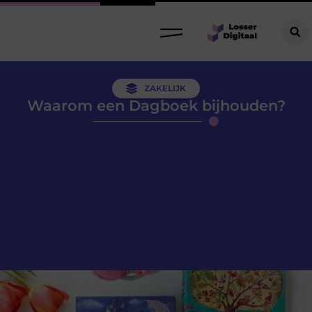
ZAKELIJK
Waarom een Dagboek bijhouden?