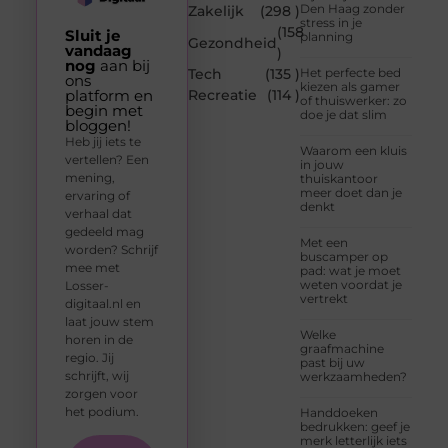
Den Haag zonder
Zakelijk
(298 )
stress in je
(158
Sluit je
planning
Gezondheid
vandaag
)
nog
aan bij
Tech
(135 )
Het perfecte bed
ons
kiezen als gamer
platform en
Recreatie
(114 )
of thuiswerker: zo
begin met
doe je dat slim
bloggen!
Heb jij iets te
Waarom een kluis
vertellen? Een
in jouw
mening,
thuiskantoor
meer doet dan je
ervaring of
denkt
verhaal dat
gedeeld mag
Met een
worden? Schrijf
buscamper op
mee met
pad: wat je moet
weten voordat je
Losser-
vertrekt
digitaal.nl en
laat jouw stem
Welke
horen in de
graafmachine
regio. Jij
past bij uw
schrijft, wij
werkzaamheden?
zorgen voor
het podium.
Handdoeken
bedrukken: geef je
merk letterlijk iets