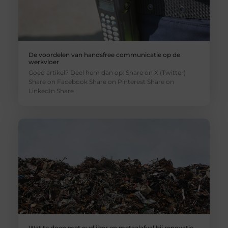
De voordelen van handsfree communicatie op de
werkvloer
Goed artikel? Deel hem dan op: Share on X (Twitter)
Share on Facebook Share on Pinterest Share on
LinkedIn Share
Wat te doen met oud ijzer en metaalafval bij renovatie