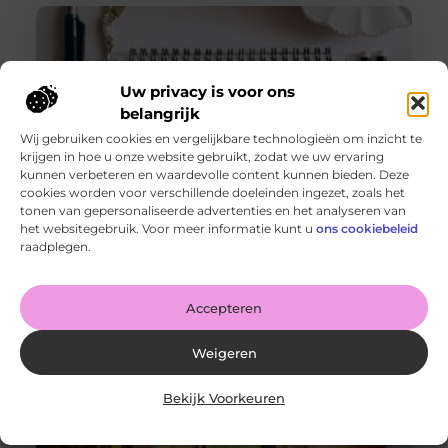
Uw privacy is voor ons
belangrijk
Wij gebruiken cookies en vergelijkbare technologieën om inzicht te
krijgen in hoe u onze website gebruikt, zodat we uw ervaring
kunnen verbeteren en waardevolle content kunnen bieden. Deze
cookies worden voor verschillende doeleinden ingezet, zoals het
tonen van gepersonaliseerde advertenties en het analyseren van
De voordelen van het drukken van kalenders voor jouw
het websitegebruik. Voor meer informatie kunt u
ons cookiebeleid
bedrijf!
raadplegen.
Goed artikel? Deel hem dan op: Share on X (Twitter)
Share on Facebook Share on Pinterest Share on
LinkedIn Share
Accepteren
Weigeren
Bekijk Voorkeuren