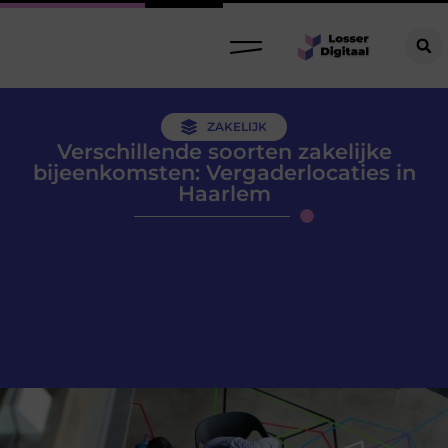
ZAKELIJK
Verschillende soorten zakelijke
bijeenkomsten: Vergaderlocaties in
Haarlem