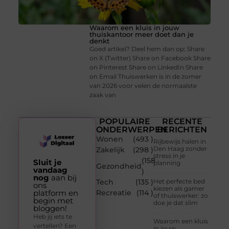
Waarom een kluis in jouw
thuiskantoor meer doet dan je
denkt
Goed artikel? Deel hem dan op: Share
on X (Twitter) Share on Facebook Share
on Pinterest Share on LinkedIn Share
on Email Thuiswerken is in de zomer
van 2026 voor velen de normaalste
zaak van
POPULAIRE
RECENTE
ONDERWERPEN
BERICHTEN
Wonen
(493 )
Rijbewijs halen in
Den Haag zonder
Zakelijk
(298 )
stress in je
(158
Sluit je
planning
Gezondheid
vandaag
)
nog
aan bij
Tech
(135 )
Het perfecte bed
ons
kiezen als gamer
platform en
Recreatie
(114 )
of thuiswerker: zo
begin met
doe je dat slim
bloggen!
Heb jij iets te
Waarom een kluis
vertellen? Een
in jouw