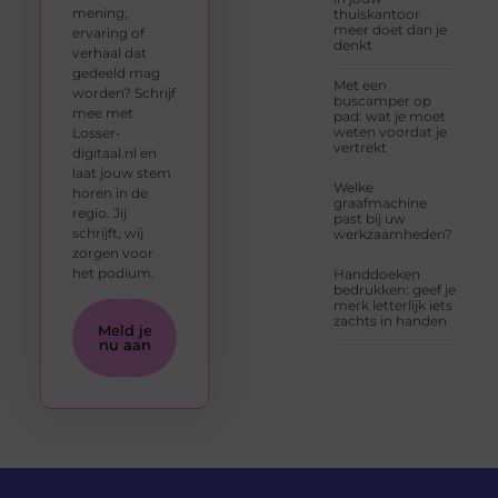
mening,
thuiskantoor
meer doet dan je
ervaring of
denkt
verhaal dat
gedeeld mag
Met een
worden? Schrijf
buscamper op
mee met
pad: wat je moet
weten voordat je
Losser-
vertrekt
digitaal.nl en
laat jouw stem
Welke
horen in de
graafmachine
regio. Jij
past bij uw
schrijft, wij
werkzaamheden?
zorgen voor
het podium.
Handdoeken
bedrukken: geef je
merk letterlijk iets
zachts in handen
Meld je
nu aan