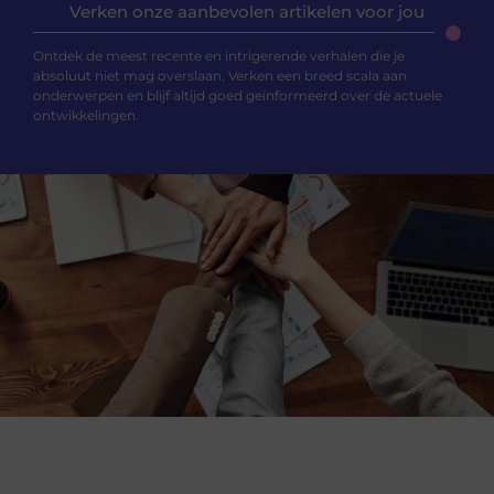
Verken onze aanbevolen artikelen voor jou
Ontdek de meest recente en intrigerende verhalen die je
absoluut niet mag overslaan. Verken een breed scala aan
onderwerpen en blijf altijd goed geïnformeerd over de actuele
ontwikkelingen.