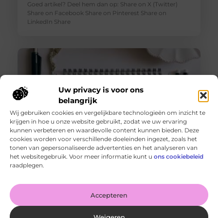
Goed artikel? Deel hem dan op: Share on X (Twitter)
Share on Facebook Share on Pinterest Share on
LinkedIn Share
Uw privacy is voor ons
belangrijk
Wij gebruiken cookies en vergelijkbare technologieën om inzicht te
krijgen in hoe u onze website gebruikt, zodat we uw ervaring
kunnen verbeteren en waardevolle content kunnen bieden. Deze
cookies worden voor verschillende doeleinden ingezet, zoals het
tonen van gepersonaliseerde advertenties en het analyseren van
De voordelen van het drukken van kalenders voor jouw
het websitegebruik. Voor meer informatie kunt u
ons cookiebeleid
bedrijf!
raadplegen.
Goed artikel? Deel hem dan op: Share on X (Twitter)
Share on Facebook Share on Pinterest Share on
LinkedIn Share
Accepteren
Weigeren