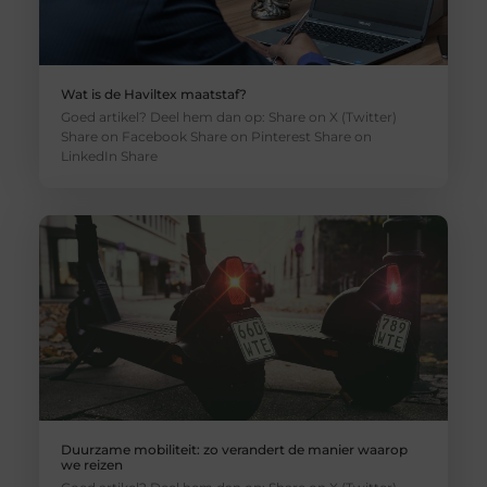
Wat is de Haviltex maatstaf?
Goed artikel? Deel hem dan op: Share on X (Twitter)
Share on Facebook Share on Pinterest Share on
LinkedIn Share
Duurzame mobiliteit: zo verandert de manier waarop
we reizen