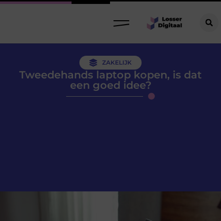
ZAKELIJK
Tweedehands laptop kopen, is dat
een goed idee?