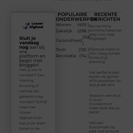
POPULAIRE
RECENTE
ONDERWERPEN
BERICHTEN
Wonen
(493 )
Bevrachting
binnenscheepvaart
Zakelijk
(298 )
stap voor stap
(158
Sluit je
uitgelegd
Gezondheid
vandaag
)
nog
aan bij
Tech
(135 )
Rijbewijs halen in
ons
Den Haag zonder
platform en
Recreatie
(114 )
stress in je
begin met
planning
bloggen!
Heb jij iets te
Het perfecte bed
vertellen? Een
kiezen als gamer
mening,
of thuiswerker: zo
doe je dat slim
ervaring of
verhaal dat
Waarom een kluis
gedeeld mag
in jouw
worden? Schrijf
thuiskantoor
mee met
meer doet dan je
denkt
Losser-
digitaal.nl en
Met een
laat jouw stem
buscamper op
horen in de
pad: wat je moet