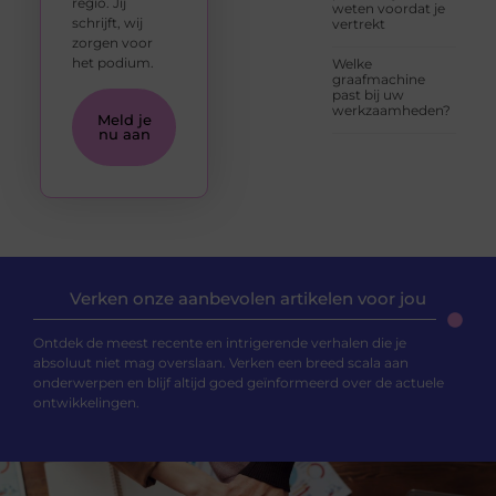
regio. Jij
weten voordat je
schrijft, wij
vertrekt
zorgen voor
het podium.
Welke
graafmachine
past bij uw
werkzaamheden?
Meld je
nu aan
Verken onze aanbevolen artikelen voor jou
Ontdek de meest recente en intrigerende verhalen die je
absoluut niet mag overslaan. Verken een breed scala aan
onderwerpen en blijf altijd goed geïnformeerd over de actuele
ontwikkelingen.