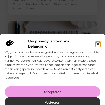
Share on Facebook Share on Pinterest Share on
LinkedIn Share
Uw privacy is voor ons
belangrijk
Wij gebruiken cookies en vergelijkbare technologieën om inzicht te
krijgen in hoe u onze website gebruikt, zodat we uw ervaring
kunnen verbeteren en waardevolle content kunnen bieden. Deze
cookies worden voor verschillende doeleinden ingezet, zoals het
tonen van gepersonaliseerde advertenties en het analyseren van
De voordelen van het drukken van kalenders voor jouw
het websitegebruik. Voor meer informatie kunt u
ons cookiebeleid
bedrijf!
raadplegen.
Goed artikel? Deel hem dan op: Share on X (Twitter)
Share on Facebook Share on Pinterest Share on
LinkedIn Share
Accepteren
Weigeren