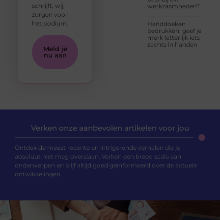
schrijft, wij
werkzaamheden?
zorgen voor
het podium.
Handdoeken
bedrukken: geef je
merk letterlijk iets
zachts in handen
Meld je
nu aan
Verken onze aanbevolen artikelen voor jou
Ontdek de meest recente en intrigerende verhalen die je
absoluut niet mag overslaan. Verken een breed scala aan
onderwerpen en blijf altijd goed geïnformeerd over de actuele
ontwikkelingen.