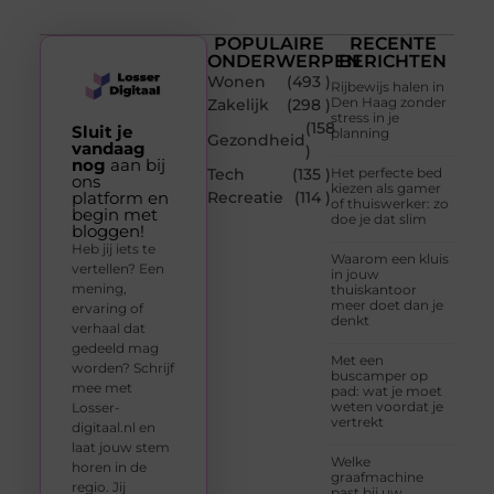
POPULAIRE
RECENTE
ONDERWERPEN
BERICHTEN
Wonen
(493 )
Rijbewijs halen in
Den Haag zonder
Zakelijk
(298 )
stress in je
(158
Sluit je
planning
Gezondheid
vandaag
)
nog
aan bij
Tech
(135 )
Het perfecte bed
ons
kiezen als gamer
platform en
Recreatie
(114 )
of thuiswerker: zo
begin met
doe je dat slim
bloggen!
Heb jij iets te
Waarom een kluis
vertellen? Een
in jouw
mening,
thuiskantoor
meer doet dan je
ervaring of
denkt
verhaal dat
gedeeld mag
Met een
worden? Schrijf
buscamper op
mee met
pad: wat je moet
weten voordat je
Losser-
vertrekt
digitaal.nl en
laat jouw stem
Welke
horen in de
graafmachine
regio. Jij
past bij uw