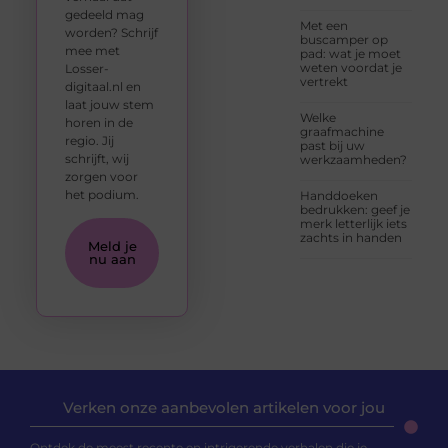
gedeeld mag
Met een
worden? Schrijf
buscamper op
mee met
pad: wat je moet
weten voordat je
Losser-
vertrekt
digitaal.nl en
laat jouw stem
Welke
horen in de
graafmachine
regio. Jij
past bij uw
schrijft, wij
werkzaamheden?
zorgen voor
het podium.
Handdoeken
bedrukken: geef je
merk letterlijk iets
zachts in handen
Meld je
nu aan
Verken onze aanbevolen artikelen voor jou
Ontdek de meest recente en intrigerende verhalen die je