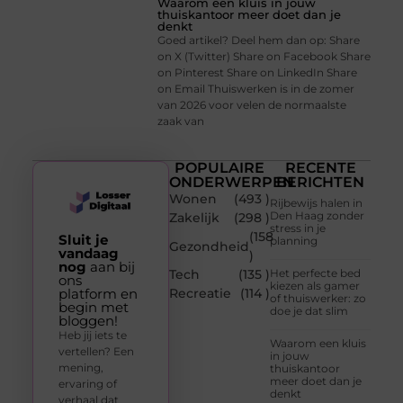
Waarom een kluis in jouw
thuiskantoor meer doet dan je
denkt
Goed artikel? Deel hem dan op: Share
on X (Twitter) Share on Facebook Share
on Pinterest Share on LinkedIn Share
on Email Thuiswerken is in de zomer
van 2026 voor velen de normaalste
zaak van
POPULAIRE
RECENTE
ONDERWERPEN
BERICHTEN
Wonen
(493 )
Rijbewijs halen in
Den Haag zonder
Zakelijk
(298 )
stress in je
(158
Sluit je
planning
Gezondheid
vandaag
)
nog
aan bij
Tech
(135 )
Het perfecte bed
ons
kiezen als gamer
platform en
Recreatie
(114 )
of thuiswerker: zo
begin met
doe je dat slim
bloggen!
Heb jij iets te
Waarom een kluis
vertellen? Een
in jouw
mening,
thuiskantoor
meer doet dan je
ervaring of
denkt
verhaal dat