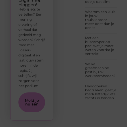
begin met
doe je dat slim
bloggen!
Heb jij iets te
Waarom een kluis
vertellen? Een
in jouw
mening,
thuiskantoor
meer doet dan je
ervaring of
denkt
verhaal dat
gedeeld mag
Met een
worden? Schrijf
buscamper op
mee met
pad: wat je moet
weten voordat je
Losser-
vertrekt
digitaal.nl en
laat jouw stem
Welke
horen in de
graafmachine
regio. Jij
past bij uw
schrijft, wij
werkzaamheden?
zorgen voor
het podium.
Handdoeken
bedrukken: geef je
merk letterlijk iets
zachts in handen
Meld je
nu aan