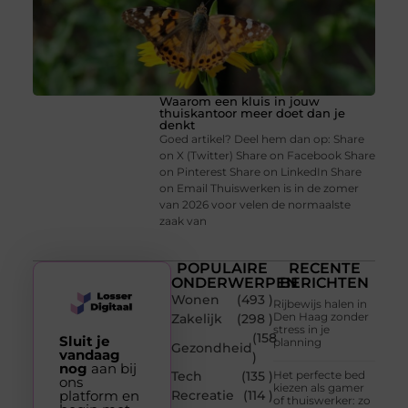
Waarom een kluis in jouw
thuiskantoor meer doet dan je
denkt
Goed artikel? Deel hem dan op: Share
on X (Twitter) Share on Facebook Share
on Pinterest Share on LinkedIn Share
on Email Thuiswerken is in de zomer
van 2026 voor velen de normaalste
zaak van
POPULAIRE
RECENTE
ONDERWERPEN
BERICHTEN
Wonen
(493 )
Rijbewijs halen in
Den Haag zonder
Zakelijk
(298 )
stress in je
(158
Sluit je
planning
Gezondheid
vandaag
)
nog
aan bij
Tech
(135 )
Het perfecte bed
ons
kiezen als gamer
platform en
Recreatie
(114 )
of thuiswerker: zo