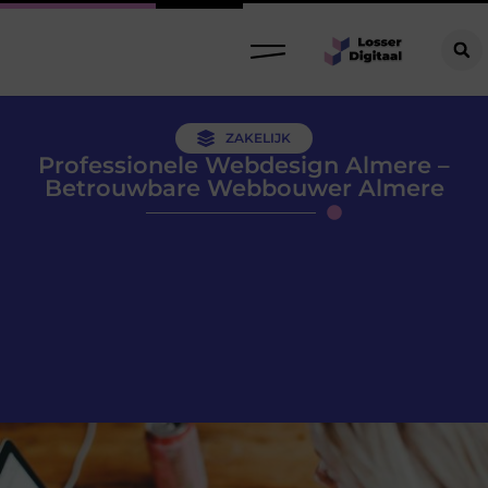
ZAKELIJK
Professionele Webdesign Almere –
Betrouwbare Webbouwer Almere