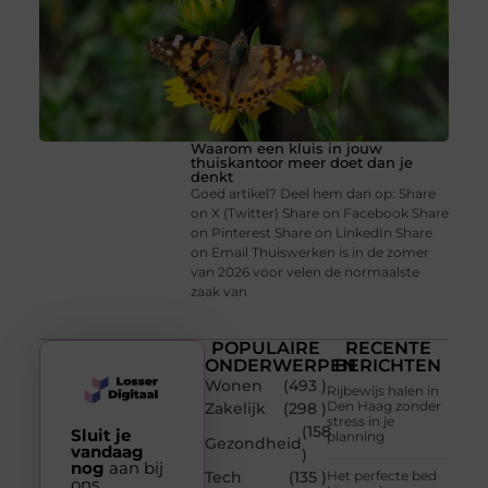
Waarom een kluis in jouw
thuiskantoor meer doet dan je
denkt
Goed artikel? Deel hem dan op: Share
on X (Twitter) Share on Facebook Share
on Pinterest Share on LinkedIn Share
on Email Thuiswerken is in de zomer
van 2026 voor velen de normaalste
zaak van
POPULAIRE
RECENTE
ONDERWERPEN
BERICHTEN
Wonen
(493 )
Rijbewijs halen in
Den Haag zonder
Zakelijk
(298 )
stress in je
(158
Sluit je
planning
Gezondheid
vandaag
)
nog
aan bij
Tech
(135 )
Het perfecte bed
ons