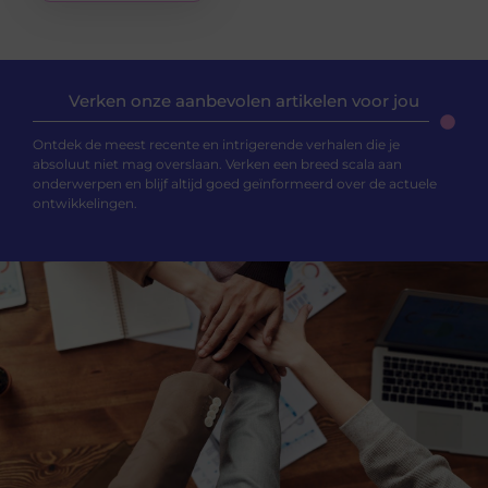
Verken onze aanbevolen artikelen voor jou
Ontdek de meest recente en intrigerende verhalen die je
absoluut niet mag overslaan. Verken een breed scala aan
onderwerpen en blijf altijd goed geïnformeerd over de actuele
ontwikkelingen.