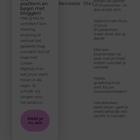
kiezen als gamer
platform en
Recreatie
(114 )
of thuiswerker: zo
begin met
doe je dat slim
bloggen!
Heb jij iets te
Waarom een kluis
vertellen? Een
in jouw
mening,
thuiskantoor
meer doet dan je
ervaring of
denkt
verhaal dat
gedeeld mag
Met een
worden? Schrijf
buscamper op
mee met
pad: wat je moet
weten voordat je
Losser-
vertrekt
digitaal.nl en
laat jouw stem
Welke
horen in de
graafmachine
regio. Jij
past bij uw
schrijft, wij
werkzaamheden?
zorgen voor
het podium.
Handdoeken
bedrukken: geef je
merk letterlijk iets
zachts in handen
Meld je
nu aan