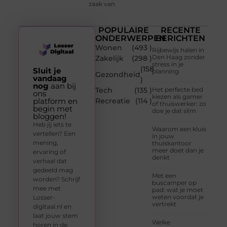
zaak van
POPULAIRE
RECENTE
ONDERWERPEN
BERICHTEN
Wonen
(493 )
Rijbewijs halen in
Den Haag zonder
Zakelijk
(298 )
stress in je
(158
Sluit je
planning
Gezondheid
vandaag
)
nog
aan bij
Tech
(135 )
Het perfecte bed
ons
kiezen als gamer
platform en
Recreatie
(114 )
of thuiswerker: zo
begin met
doe je dat slim
bloggen!
Heb jij iets te
Waarom een kluis
vertellen? Een
in jouw
mening,
thuiskantoor
meer doet dan je
ervaring of
denkt
verhaal dat
gedeeld mag
Met een
worden? Schrijf
buscamper op
mee met
pad: wat je moet
weten voordat je
Losser-
vertrekt
digitaal.nl en
laat jouw stem
Welke
horen in de