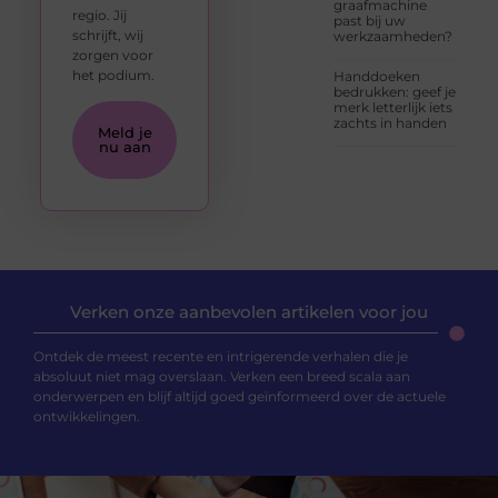
graafmachine
regio. Jij
past bij uw
schrijft, wij
werkzaamheden?
zorgen voor
het podium.
Handdoeken
bedrukken: geef je
merk letterlijk iets
zachts in handen
Meld je
nu aan
Verken onze aanbevolen artikelen voor jou
Ontdek de meest recente en intrigerende verhalen die je
absoluut niet mag overslaan. Verken een breed scala aan
onderwerpen en blijf altijd goed geïnformeerd over de actuele
ontwikkelingen.