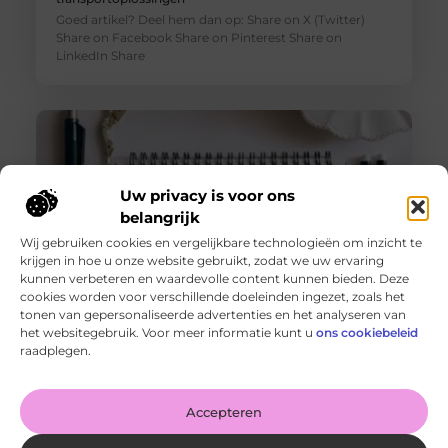
Goed artikel? Deel hem dan op: Share on X (Twitter)
Share on Facebook Share on Pinterest Share on
LinkedIn Share
Uw privacy is voor ons
belangrijk
Wij gebruiken cookies en vergelijkbare technologieën om inzicht te
krijgen in hoe u onze website gebruikt, zodat we uw ervaring
kunnen verbeteren en waardevolle content kunnen bieden. Deze
cookies worden voor verschillende doeleinden ingezet, zoals het
tonen van gepersonaliseerde advertenties en het analyseren van
De voordelen van het drukken van kalenders voor jouw
het websitegebruik. Voor meer informatie kunt u
ons cookiebeleid
bedrijf!
raadplegen.
Goed artikel? Deel hem dan op: Share on X (Twitter)
Share on Facebook Share on Pinterest Share on
LinkedIn Share
Accepteren