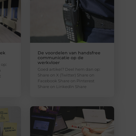
lek
De voordelen van handsfree
communicatie op de
werkvloer
 op:
Goed artikel? Deel hem dan op:
n
Share on X (Twitter) Share on
t
Facebook Share on Pinterest
Share on LinkedIn Share