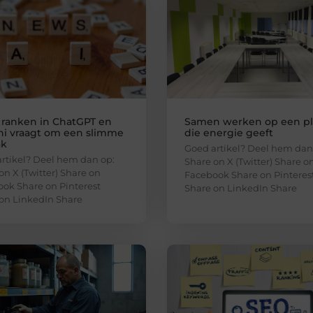
 ranken in ChatGPT en
Samen werken op een p
i vraagt om een slimme
die energie geeft
ak
Goed artikel? Deel hem dan
rtikel? Deel hem dan op:
Share on X (Twitter) Share o
on X (Twitter) Share on
Facebook Share on Pinteres
ok Share on Pinterest
Share on LinkedIn Share
on LinkedIn Share