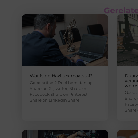
Gerelate
Wat is de Haviltex maatstaf?
Duurz
veran
Goed artikel? Deel hem dan op:
we re
Share on X (Twitter) Share on
Goed a
Facebook Share on Pinterest
Share 
Share on LinkedIn Share
Facebo
Share 