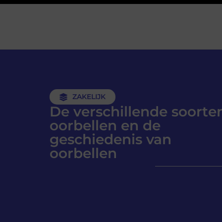
ZAKELIJK
De verschillende soorte
oorbellen en de
geschiedenis van
oorbellen