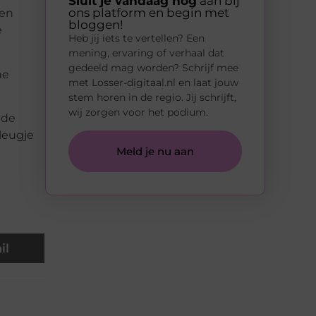
Sluit je vandaag nog
aan bij
ons platform en begin met
een
bloggen!
e
Heb jij iets te vertellen? Een
mening, ervaring of verhaal dat
gedeeld mag worden? Schrijf mee
ne
met Losser-digitaal.nl en laat jouw
stem horen in de regio. Jij schrijft,
wij zorgen voor het podium.
 de
vleugje
Meld je nu aan
il