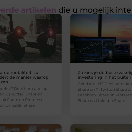
erde artikelen
die u mogelijk int
ame mobiliteit: zo
Zo kies je de beste zakeli
dert de manier waarop
investering in het buite
izen
Goed artikel? Deel hem dan
rtikel? Deel hem dan op:
Share on X (Twitter) Share o
on X (Twitter) Share on
Facebook Share on Pinteres
ok Share on Pinterest
Share on LinkedIn Share
on LinkedIn Share