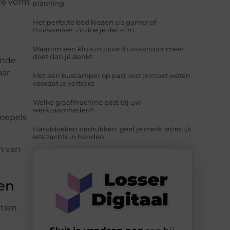
re vorm
planning
Het perfecte bed kiezen als gamer of
thuiswerker: zo doe je dat slim
Waarom een kluis in jouw thuiskantoor meer
doet dan je denkt
ende
aar
Met een buscamper op pad: wat je moet weten
voordat je vertrekt
Welke graafmachine past bij uw
werkzaamheden?
hoepels
Handdoeken bedrukken: geef je merk letterlijk
iets zachts in handen
n van
nen
tien