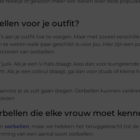
de feestje of gewoon meer wilt weten over deze populai
llen voor je outfit?
’s aan je outfit toe te voegen. Maar met zoveel verschill
om te weten welk paar geschikt is voor jou. Hier zijn een p
cteren van oorbellen:
of jurk. Als je een V-hals draagt, kies dan voor bungelende
. Als je een coltrui draagt, ga dan voor studs of kleine 
rvoor je ze zult gaan dragen. Oorbellen kunnen variëre
 kiezen
orbellen die elke vrouw moet ken
en
oorbellen
, maar we hebben het teruggebracht tot de 
omming van een aantal soort oorbellen: