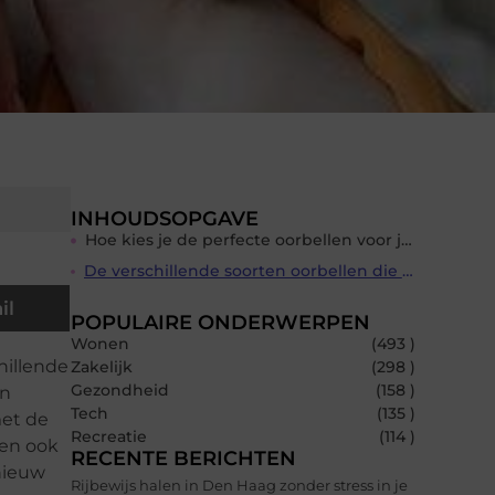
INHOUDSOPGAVE
Hoe kies je de perfecte oorbellen voor je outfit?
De verschillende soorten oorbellen die elke vrouw moet kennen
il
POPULAIRE ONDERWERPEN
Wonen
(493 )
chillende
Zakelijk
(298 )
Gezondheid
(158 )
jn
Tech
(135 )
met de
Recreatie
(114 )
len ook
RECENTE BERICHTEN
 nieuw
Rijbewijs halen in Den Haag zonder stress in je