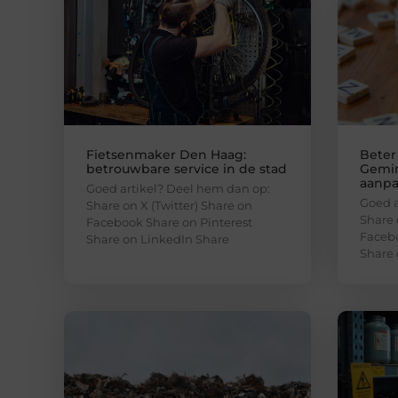
Fietsenmaker Den Haag:
Beter
betrouwbare service in de stad
Gemin
aanp
Goed artikel? Deel hem dan op:
Goed a
Share on X (Twitter) Share on
Share 
Facebook Share on Pinterest
Facebo
Share on LinkedIn Share
Share 