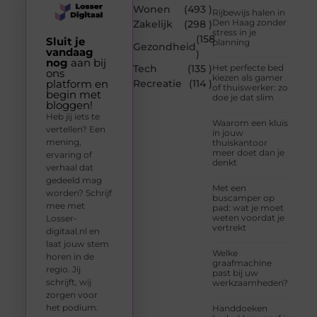
Wonen
(493 )
Rijbewijs halen in
Den Haag zonder
Zakelijk
(298 )
stress in je
(158
Sluit je
planning
Gezondheid
vandaag
)
nog
aan bij
Tech
(135 )
Het perfecte bed
ons
kiezen als gamer
platform en
Recreatie
(114 )
of thuiswerker: zo
begin met
doe je dat slim
bloggen!
Heb jij iets te
Waarom een kluis
vertellen? Een
in jouw
mening,
thuiskantoor
meer doet dan je
ervaring of
denkt
verhaal dat
gedeeld mag
Met een
worden? Schrijf
buscamper op
mee met
pad: wat je moet
weten voordat je
Losser-
vertrekt
digitaal.nl en
laat jouw stem
Welke
horen in de
graafmachine
regio. Jij
past bij uw
schrijft, wij
werkzaamheden?
zorgen voor
het podium.
Handdoeken