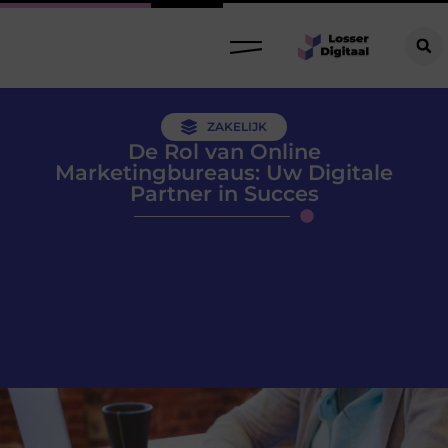
ZAKELIJK
De Rol van Online
Marketingbureaus: Uw Digitale
Partner in Succes