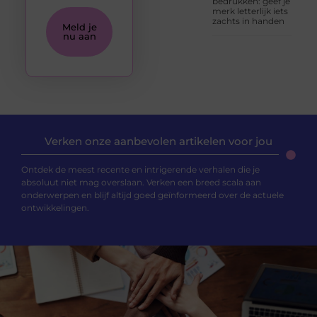
bedrukken: geef je
merk letterlijk iets
zachts in handen
Meld je
nu aan
Verken onze aanbevolen artikelen voor jou
Ontdek de meest recente en intrigerende verhalen die je
absoluut niet mag overslaan. Verken een breed scala aan
onderwerpen en blijf altijd goed geïnformeerd over de actuele
ontwikkelingen.