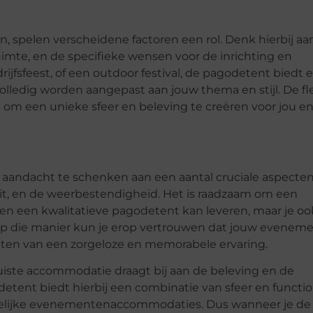
 spelen verscheidene factoren een rol. Denk hierbij aa
imte, en de specifieke wensen voor de inrichting en
rijfsfeest, of een outdoor festival, de pagodetent biedt 
volledig worden aangepast aan jouw thema en stijl. De fl
om een unieke sfeer en beleving te creëren voor jou en
m aandacht te schenken aan een aantal cruciale aspecte
iteit, en de weerbestendigheid. Het is raadzaam om een
een een kwalitatieve pagodetent kan leveren, maar je oo
. Op die manier kun je erop vertrouwen dat jouw evenem
eten van een zorgeloze en memorabele ervaring.
ste accommodatie draagt bij aan de beleving en de
ent biedt hierbij een combinatie van sfeer en function
ijdelijke evenementenaccommodaties. Dus wanneer je de