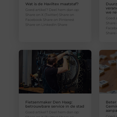
Wat is de Haviltex maatstaf?
Duurz
veran
Goed artikel? Deel hem dan op:
we re
Share on X (Twitter) Share on
Goed a
Facebook Share on Pinterest
Share 
Share on LinkedIn Share
Facebo
Share 
Fietsenmaker Den Haag:
Beter
betrouwbare service in de stad
Gemin
aanp
Goed artikel? Deel hem dan op:
Goed a
Share on X (Twitter) Share on