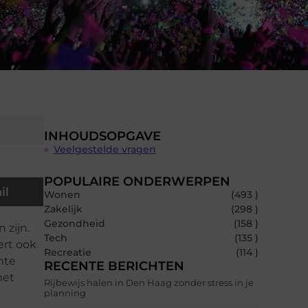
INHOUDSOPGAVE
Veelgestelde vragen
POPULAIRE ONDERWERPEN
il
Wonen
(493 )
Zakelijk
(298 )
Gezondheid
(158 )
 zijn.
Tech
(135 )
ert ook
Recreatie
(114 )
nte
RECENTE BERICHTEN
met
Rijbewijs halen in Den Haag zonder stress in je
planning