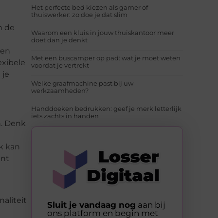
Het perfecte bed kiezen als gamer of
thuiswerker: zo doe je dat slim
n de
Waarom een kluis in jouw thuiskantoor meer
doet dan je denkt
een
Met een buscamper op pad: wat je moet weten
exibele
voordat je vertrekt
 je
Welke graafmachine past bij uw
werkzaamheden?
Handdoeken bedrukken: geef je merk letterlijk
iets zachts in handen
n. Denk
k kan
ent
aliteit
Sluit je vandaag nog
aan bij
ons platform en begin met