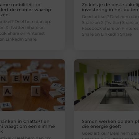
ame mobiliteit: zo
Zo kies je de beste zakeli
dert de manier waarop
investering in het buite
izen
Goed artikel? Deel hem dan
rtikel? Deel hem dan op:
Share on X (Twitter) Share o
on X (Twitter) Share on
Facebook Share on Pinteres
ok Share on Pinterest
Share on LinkedIn Share
on LinkedIn Share
 ranken in ChatGPT en
Samen werken op een p
i vraagt om een slimme
die energie geeft
ak
Goed artikel? Deel hem dan
rtikel? Deel hem dan op:
Share on X (Twitter) Share o