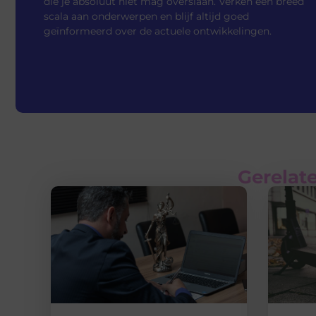
die je absoluut niet mag overslaan. Verken een breed
scala aan onderwerpen en blijf altijd goed
geïnformeerd over de actuele ontwikkelingen.
Gerelate