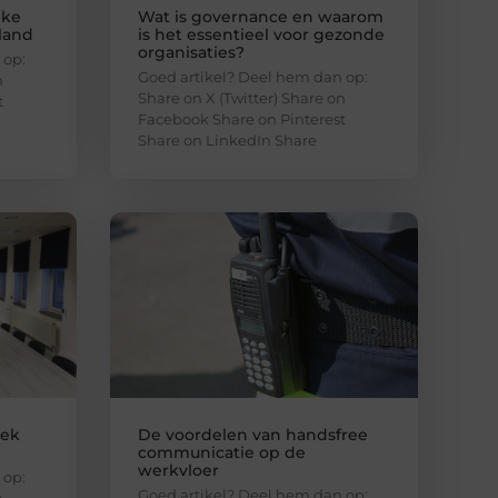
jke
Wat is governance en waarom
nland
is het essentieel voor gezonde
organisaties?
 op:
Goed artikel? Deel hem dan op:
n
Share on X (Twitter) Share on
t
Facebook Share on Pinterest
Share on LinkedIn Share
lek
De voordelen van handsfree
communicatie op de
werkvloer
 op:
Goed artikel? Deel hem dan op:
n