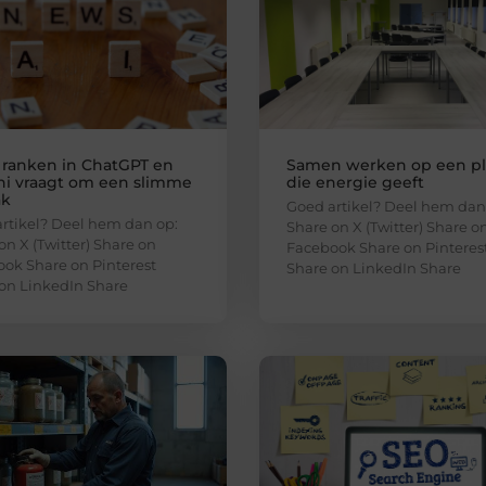
 ranken in ChatGPT en
Samen werken op een p
i vraagt om een slimme
die energie geeft
ak
Goed artikel? Deel hem dan
rtikel? Deel hem dan op:
Share on X (Twitter) Share o
on X (Twitter) Share on
Facebook Share on Pinteres
ok Share on Pinterest
Share on LinkedIn Share
on LinkedIn Share