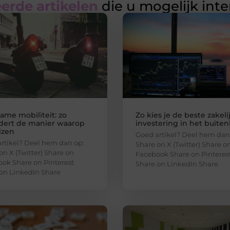
erde artikelen
die u mogelijk int
ame mobiliteit: zo
Zo kies je de beste zakeli
dert de manier waarop
investering in het buite
izen
Goed artikel? Deel hem dan
rtikel? Deel hem dan op:
Share on X (Twitter) Share o
on X (Twitter) Share on
Facebook Share on Pinteres
ok Share on Pinterest
Share on LinkedIn Share
on LinkedIn Share