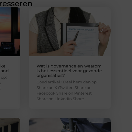
eresseren
jke
Wat is governance en waarom
nland
is het essentieel voor gezonde
organisaties?
 op:
Goed artikel? Deel hem dan op:
n
Share on X (Twitter) Share on
t
Facebook Share on Pinterest
Share on LinkedIn Share