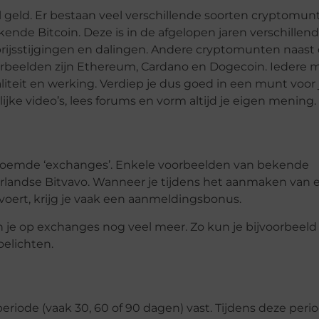
aal geld. Er bestaan veel verschillende soorten cryptomun
ende Bitcoin. Deze is in de afgelopen jaren verschillen
 prijsstijgingen en dalingen. Andere cryptomunten naast
orbeelden zijn Ethereum, Cardano en Dogecoin. Iedere m
naliteit en werking. Verdiep je dus goed in een munt voor 
ijke video’s, lees forums en vorm altijd je eigen mening.
noemde ‘exchanges’. Enkele voorbeelden van bekende
rlandse Bitvavo. Wanneer je tijdens het aanmaken van 
voert, krijg je vaak een aanmeldingsbonus.
je op exchanges nog veel meer. Zo kun je bijvoorbeeld
elichten.
eriode (vaak 30, 60 of 90 dagen) vast. Tijdens deze peri