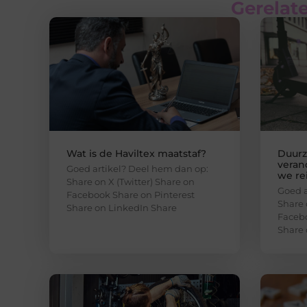
Gerelate
Wat is de Haviltex maatstaf?
Duurz
veran
Goed artikel? Deel hem dan op:
we re
Share on X (Twitter) Share on
Goed a
Facebook Share on Pinterest
Share 
Share on LinkedIn Share
Facebo
Share 