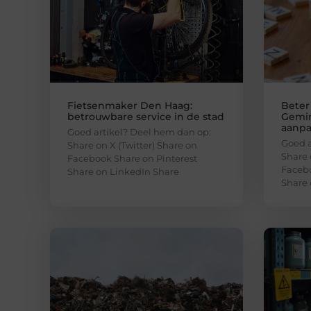
Fietsenmaker Den Haag:
Beter
betrouwbare service in de stad
Gemin
aanp
Goed artikel? Deel hem dan op:
Goed a
Share on X (Twitter) Share on
Share 
Facebook Share on Pinterest
Facebo
Share on LinkedIn Share
Share 