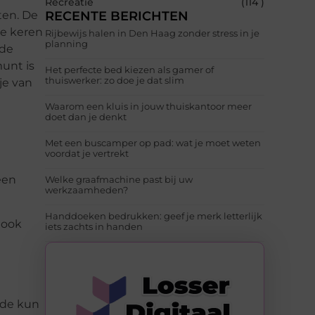
Recreatie
(114 )
ten. De
RECENTE BERICHTEN
de keren
Rijbewijs halen in Den Haag zonder stress in je
planning
 de
unt is
Het perfecte bed kiezen als gamer of
thuiswerker: zo doe je dat slim
je van
Waarom een kluis in jouw thuiskantoor meer
doet dan je denkt
Met een buscamper op pad: wat je moet weten
voordat je vertrekt
een
Welke graafmachine past bij uw
werkzaamheden?
Handdoeken bedrukken: geef je merk letterlijk
 ook
iets zachts in handen
ode kun