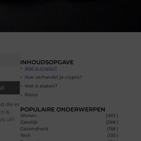
INHOUDSOPGAVE
Wat is crypto?
Hoe verhandel je crypto?
Wat is staken?
il
Risico
d die er
POPULAIRE ONDERWERPEN
o is
Wonen
(493 )
s uit!
Zakelijk
(298 )
Gezondheid
(158 )
Tech
(135 )