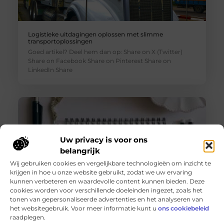
Logistieke uitdagingen oplossen met slimme
transportoplossingen
Goed artikel? Deel hem dan op: Share on X (Twitter)
Share on Facebook Share on Pinterest Share on
LinkedIn Share
Uw privacy is voor ons
belangrijk
Wij gebruiken cookies en vergelijkbare technologieën om inzicht te
krijgen in hoe u onze website gebruikt, zodat we uw ervaring
kunnen verbeteren en waardevolle content kunnen bieden. Deze
cookies worden voor verschillende doeleinden ingezet, zoals het
tonen van gepersonaliseerde advertenties en het analyseren van
De voordelen van het drukken van kalenders voor jouw
het websitegebruik. Voor meer informatie kunt u
ons cookiebeleid
bedrijf!
raadplegen.
Goed artikel? Deel hem dan op: Share on X (Twitter)