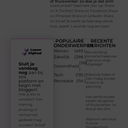
of thuiswerker: zo doe je dat slim
Goed artikel? Deel hem dan op: Share
on X (Twitter) Share on Facebook Share
on Pinterest Share on LinkedIn Share
on Email Je werkt de hele dag vanuit
huis, speelt ’s avonds nog een paar
POPULAIRE
RECENTE
ONDERWERPEN
BERICHTEN
Wonen
(493 )
Bevrachting
binnenscheepvaart
Zakelijk
(298 )
stap voor stap
(158
Sluit je
uitgelegd
Gezondheid
vandaag
)
nog
aan bij
Tech
(135 )
Rijbewijs halen in
ons
Den Haag zonder
platform en
Recreatie
(114 )
stress in je
begin met
planning
bloggen!
Heb jij iets te
Het perfecte bed
vertellen? Een
kiezen als gamer
mening,
of thuiswerker: zo
doe je dat slim
ervaring of
verhaal dat
Waarom een kluis
gedeeld mag
in jouw
worden? Schrijf
thuiskantoor