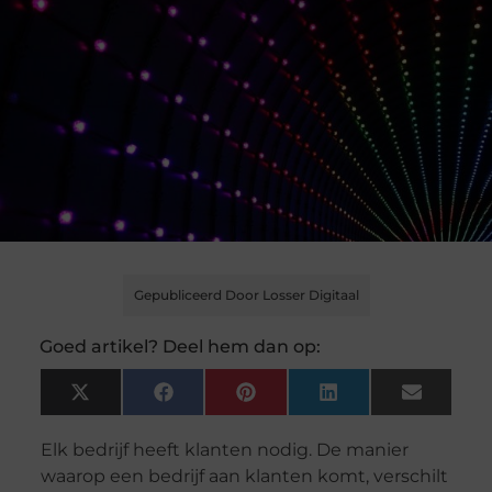
Gepubliceerd Door Losser Digitaal
Goed artikel? Deel hem dan op:
X
Facebook
Pinterest
LinkedIn
Email
(Twitter)
Elk bedrijf heeft klanten nodig. De manier
waarop een bedrijf aan klanten komt, verschilt