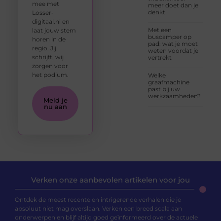
mee met
meer doet dan je
denkt
Losser-
digitaal.nl en
Met een
laat jouw stem
buscamper op
horen in de
pad: wat je moet
regio. Jij
weten voordat je
schrijft, wij
vertrekt
zorgen voor
het podium.
Welke
graafmachine
past bij uw
werkzaamheden?
Meld je
nu aan
Verken onze aanbevolen artikelen voor jou
Ontdek de meest recente en intrigerende verhalen die je
absoluut niet mag overslaan. Verken een breed scala aan
onderwerpen en blijf altijd goed geïnformeerd over de actuele