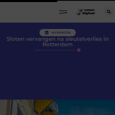
WONINGEN
Sloten vervangen na sleutelverlies in
Rotterdam