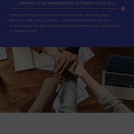
Verken onze aanbevolen artikelen voor jou
Ontdek de meest recente en intrigerende verhalen die je
absoluut niet mag overslaan. Verken een breed scala aan
onderwerpen en blijf altijd goed geïnformeerd over de actuele
ontwikkelingen.