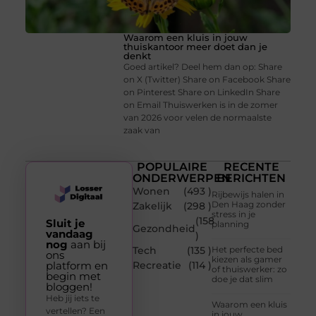
Waarom een kluis in jouw
thuiskantoor meer doet dan je
denkt
Goed artikel? Deel hem dan op: Share
on X (Twitter) Share on Facebook Share
on Pinterest Share on LinkedIn Share
on Email Thuiswerken is in de zomer
van 2026 voor velen de normaalste
zaak van
POPULAIRE
RECENTE
ONDERWERPEN
BERICHTEN
Wonen
(493 )
Rijbewijs halen in
Den Haag zonder
Zakelijk
(298 )
stress in je
(158
Sluit je
planning
Gezondheid
vandaag
)
nog
aan bij
Tech
(135 )
Het perfecte bed
ons
kiezen als gamer
platform en
Recreatie
(114 )
of thuiswerker: zo
begin met
doe je dat slim
bloggen!
Heb jij iets te
Waarom een kluis
vertellen? Een
in jouw