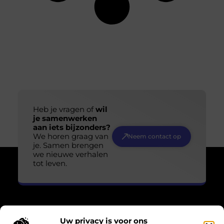
Heb je vragen of
wil
je samenwerken
aan iets bijzonders?
We horen graag van
Neem contact op
je. Samen brengen
we nieuwe verhalen
tot leven.
Uw privacy is voor ons
Over Losser Digitaal