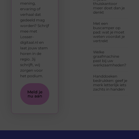
mening,
thuiskantoor
meer doet dan je
ervaring of
denkt
verhaal dat
gedeeld mag
Met een
worden? Schrijf
buscamper op
mee met
pad: wat je moet
weten voordat je
Losser-
vertrekt
digitaal.nl en
laat jouw stem
Welke
horen in de
graafmachine
regio. Jij
past bij uw
schrijft, wij
werkzaamheden?
zorgen voor
het podium.
Handdoeken
bedrukken: geef je
merk letterlijk iets
zachts in handen
Meld je
nu aan