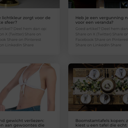
 lichtkleur zorgt voor de
Heb je een vergunning n
e sfeer?
voor een veranda?
rtikel? Deel hem dan op:
Goed artikel? Deel hem dan
on X (Twitter) Share on
Share on X (Twitter) Share o
ok Share on Pinterest
Facebook Share on Pinteres
on LinkedIn Share
Share on LinkedIn Share
end gewicht verliezen:
Boomstamtafels kopen: 
n aan gewoontes die
kiest u een tafel die echt 