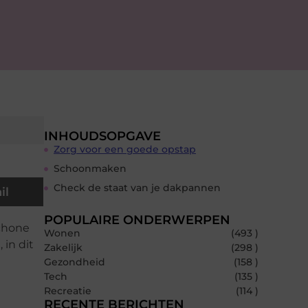
INHOUDSOPGAVE
Zorg voor een goede opstap
Schoonmaken
Check de staat van je dakpannen
il
POPULAIRE ONDERWERPEN
schone
Wonen
(493 )
 in dit
Zakelijk
(298 )
Gezondheid
(158 )
Tech
(135 )
Recreatie
(114 )
RECENTE BERICHTEN