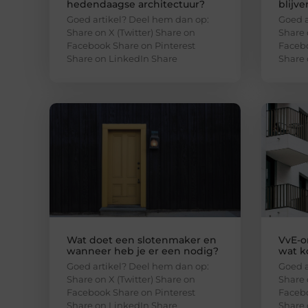
hedendaagse architectuur?
blijve
Goed artikel? Deel hem dan op:
Goed a
Share on X (Twitter) Share on
Share 
Facebook Share on Pinterest
Facebo
Share on LinkedIn Share
Share 
Wat doet een slotenmaker en
VvE-o
wanneer heb je er een nodig?
wat k
Goed artikel? Deel hem dan op:
Goed a
Share on X (Twitter) Share on
Share 
Facebook Share on Pinterest
Facebo
Share on LinkedIn Share
Share 