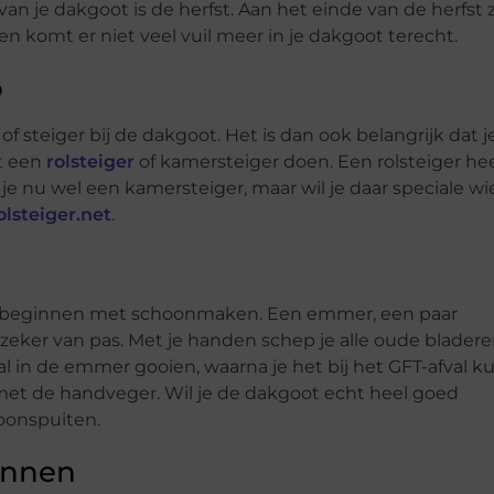
je dakgoot is de herfst. Aan het einde van de herfst z
n komt er niet veel vuil meer in je dakgoot terecht.
p
f steiger bij de dakgoot. Het is dan ook belangrijk dat j
t een
rolsteiger
of kamersteiger doen. Een rolsteiger he
je nu wel een kamersteiger, maar wil je daar speciale wi
olsteiger.net
.
 je beginnen met schoonmaken. Een emmer, een paar
er van pas. Met je handen schep je alle oude bladere
aal in de emmer gooien, waarna je het bij het GFT-afval k
et de handveger. Wil je de dakgoot echt heel goed
oonspuiten.
annen