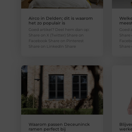
Airco in Delden; dit is waarom
Welke
het zo populair is
meest
Goed artikel? Deel hem dan op:
Goed a
Share on X (Twitter) Share on
Share 
Facebook Share on Pinterest
Facebo
Share on LinkedIn Share
Share 
Waarom passen Deceuninck
Blijv
ramen perfect bij
werke