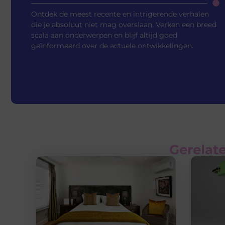
Ontdek de meest recente en intrigerende verhalen
die je absoluut niet mag overslaan. Verken een breed
scala aan onderwerpen en blijf altijd goed
geïnformeerd over de actuele ontwikkelingen.
Gerelate