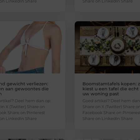
on LinkedIn Share
Share on LinkedIn Share
end gewicht verliezen:
Boomstamtafels kopen: 
n aan gewoontes die
kiest u een tafel die echt 
n
uw woning past
rtikel? Deel hem dan op:
Goed artikel? Deel hem dan
on X (Twitter) Share on
Share on X (Twitter) Share o
ok Share on Pinterest
Facebook Share on Pinteres
on LinkedIn Share
Share on LinkedIn Share