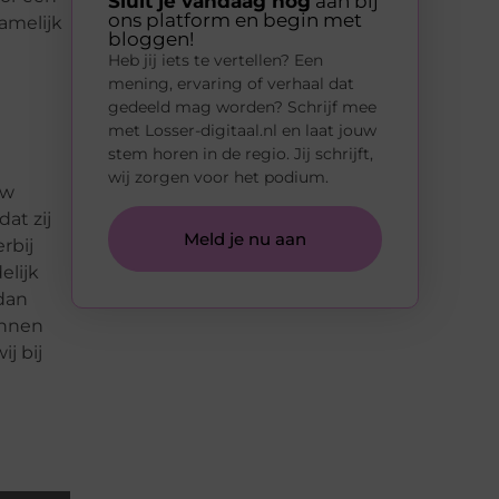
Sluit je vandaag nog
aan bij
ons platform en begin met
amelijk
bloggen!
Heb jij iets te vertellen? Een
mening, ervaring of verhaal dat
gedeeld mag worden? Schrijf mee
met Losser-digitaal.nl en laat jouw
stem horen in de regio. Jij schrijft,
wij zorgen voor het podium.
uw
at zij
Meld je nu aan
rbij
elijk
dan
unnen
j bij