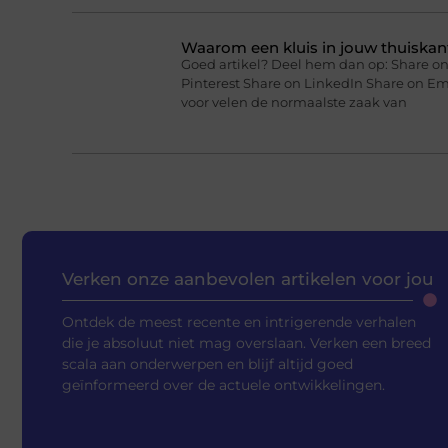
Waarom een kluis in jouw thuiskan
Goed artikel? Deel hem dan op: Share on
Pinterest Share on LinkedIn Share on Em
voor velen de normaalste zaak van
Verken onze aanbevolen artikelen voor jou
Ontdek de meest recente en intrigerende verhalen
die je absoluut niet mag overslaan. Verken een breed
scala aan onderwerpen en blijf altijd goed
geïnformeerd over de actuele ontwikkelingen.