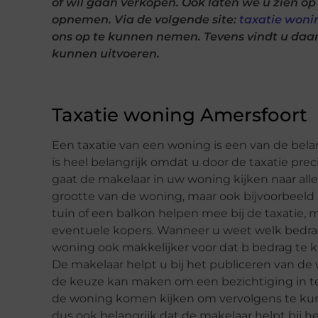
of wil gaan verkopen. Ook laten we u zien o
opnemen. Via de volgende site:
taxatie woni
ons op te kunnen nemen. Tevens vindt u daar 
kunnen uitvoeren.
Taxatie woning Amersfoort
Een taxatie van een woning is een van de belan
is heel belangrijk omdat u door de taxatie pre
gaat de makelaar in uw woning kijken naar all
grootte van de woning, maar ook bijvoorbeeld
tuin of een balkon helpen mee bij de taxatie,
eventuele kopers. Wanneer u weet welk bedra
woning ook makkelijker voor dat b bedrag te ko
De makelaar helpt u bij het publiceren van de
de keuze kan maken om een bezichtiging in te 
de woning komen kijken om vervolgens te kunne
dus ook belangrijk dat de makelaar helpt bij 