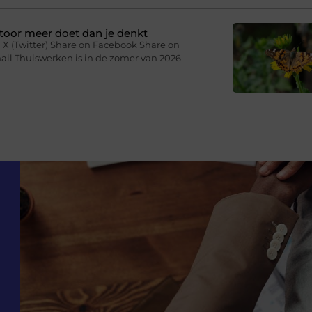
toor meer doet dan je denkt
 X (Twitter) Share on Facebook Share on
ail Thuiswerken is in de zomer van 2026