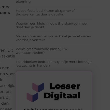
planning
t met
Het perfecte bed kiezen als gamer of
oor u
thuiswerker: zo doe je dat slim
Waarom een kluis in jouw thuiskantoor meer
doet dan je denkt
Met een buscamper op pad: wat je moet weten
voordat je vertrekt
Welke graafmachine past bij uw
en. Dit
werkzaamheden?
 taxatie
e
Handdoeken bedrukken: geef je merk letterlijk
iets zachts in handen
s een
ken voor
de
amelijk.
den en
rs bij
s dan
oor een