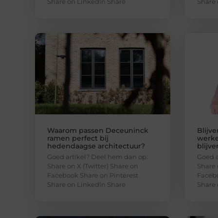
Share on LinkedIn Share
Share 
Waarom passen Deceuninck
Blijv
ramen perfect bij
werke
hedendaagse architectuur?
blijve
Goed artikel? Deel hem dan op:
Goed a
Share on X (Twitter) Share on
Share 
Facebook Share on Pinterest
Facebo
Share on LinkedIn Share
Share 