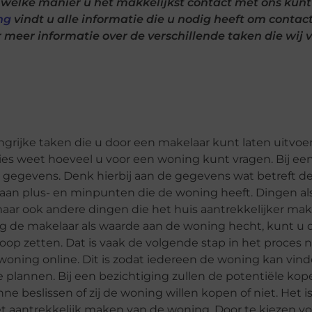
p welke manier u het makkelijkst contact met ons kunt
ng
vindt u alle informatie die u nodig heeft om contac
meer informatie over de verschillende taken die wij v
grijke taken die u door een makelaar kunt laten uitvoer
cies weet hoeveel u voor een woning kunt vragen. Bij een
e gegevens. Denk hierbij aan de gegevens wat betreft d
 aan plus- en minpunten die de woning heeft. Dingen al
 maar ook andere dingen die het huis aantrekkelijker ma
g de makelaar als waarde aan de woning hecht, kunt u 
op zetten. Dat is vaak de volgende stap in het proces n
 woning online. Dit is zodat iedereen de woning kan vin
plannen. Bij een bezichtiging zullen de potentiële kope
 beslissen of zij de woning willen kopen of niet. Het i
het aantrekkelijk maken van de woning. Door te kiezen v