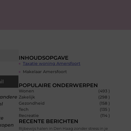
INHOUDSOPGAVE
Taxatie woning Amersfoort
Makelaar Amersfoort
il
POPULAIRE ONDERWERPEN
Wonen
(493 )
j andere
Zakelijk
(298 )
Gezondheid
(158 )
el
Tech
(135 )
e
Recreatie
(114 )
ke
RECENTE BERICHTEN
 kopen
Rijbewijs halen in Den Haag zonder stress in je