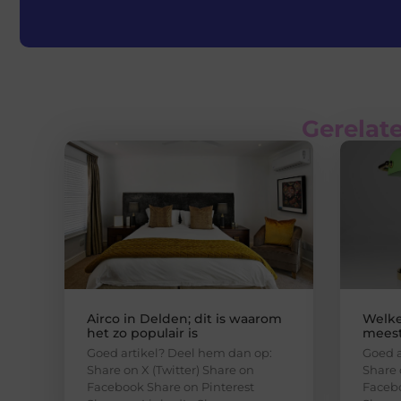
Gerelate
Airco in Delden; dit is waarom
Welke
het zo populair is
meest
Goed artikel? Deel hem dan op:
Goed a
Share on X (Twitter) Share on
Share 
Facebook Share on Pinterest
Facebo