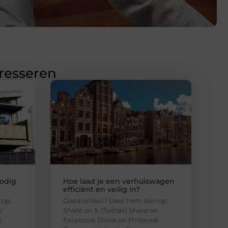
eresseren
odig
Hoe laad je een verhuiswagen
efficiënt en veilig in?
 op:
Goed artikel? Deel hem dan op:
n
Share on X (Twitter) Share on
t
Facebook Share on Pinterest