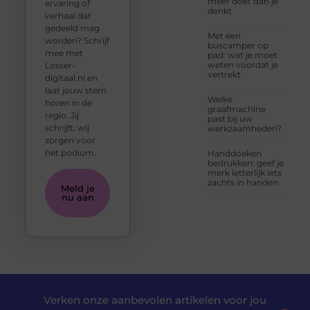
meer doet dan je
ervaring of
denkt
verhaal dat
gedeeld mag
Met een
worden? Schrijf
buscamper op
mee met
pad: wat je moet
weten voordat je
Losser-
vertrekt
digitaal.nl en
laat jouw stem
Welke
horen in de
graafmachine
regio. Jij
past bij uw
schrijft, wij
werkzaamheden?
zorgen voor
het podium.
Handdoeken
bedrukken: geef je
merk letterlijk iets
zachts in handen
Meld je
nu aan
Verken onze aanbevolen artikelen voor jou