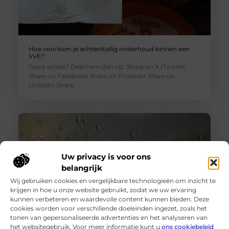
Hoe voorkom je achterstallig onderhoud binnen een
VvE?
Goed artikel? Deel hem dan op: Share on X (Twitter)
Share on Facebook Share on Pinterest Share on
LinkedIn Share
Uw privacy is voor ons
belangrijk
Wij gebruiken cookies en vergelijkbare technologieën om inzicht te
krijgen in hoe u onze website gebruikt, zodat we uw ervaring
kunnen verbeteren en waardevolle content kunnen bieden. Deze
cookies worden voor verschillende doeleinden ingezet, zoals het
tonen van gepersonaliseerde advertenties en het analyseren van
Wanneer schakel je een glaszetter in en wat kun je van
het websitegebruik. Voor meer informatie kunt u
ons cookiebeleid