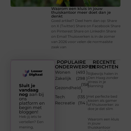
Waarom een kluis in jouw
thuiskantoor meer doet dan je
denkt
Goed artikel? Deel hem dan op: Share
on X (Twitter) Share on Facebook Share
on Pinterest Share on LinkedIn Share
on Email Thuiswerken is in de zomer
van 2026 voor velen de normaalste
zaak van
POPULAIRE
RECENTE
ONDERWERPEN
BERICHTEN
Wonen
(493 )
Rijbewijs halen in
Den Haag zonder
Zakelijk
(298 )
stress in je
(158
Sluit je
planning
Gezondheid
vandaag
)
nog
aan bij
Tech
(135 )
Het perfecte bed
ons
kiezen als gamer
platform en
Recreatie
(114 )
of thuiswerker: zo
begin met
doe je dat slim
bloggen!
Heb jij iets te
Waarom een kluis
vertellen? Een
in jouw
mening,
thuiskantoor