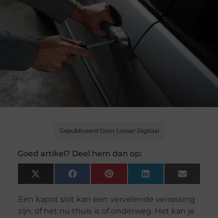
Gepubliceerd Door Losser Digitaal
Goed artikel? Deel hem dan op:
X
Facebook
Pinterest
LinkedIn
Email
(Twitter)
Een kapot slot kan een vervelende verrassing
zijn, of het nu thuis is of onderweg. Het kan je