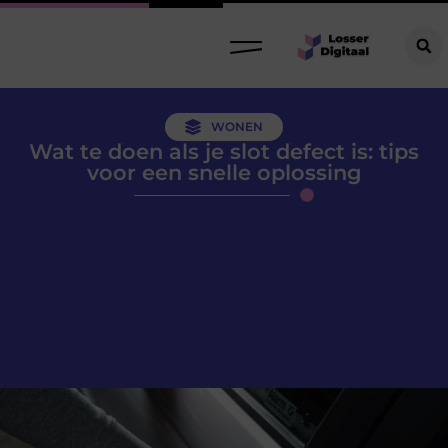
WONEN
Wat te doen als je slot defect is: tips
voor een snelle oplossing