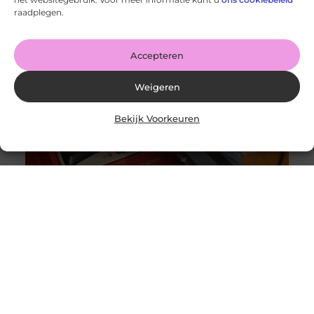
hem verwachten?
raadplegen.
Goed artikel? Deel hem dan op: Share on X (Twitter)
Share on Facebook Share on Pinterest Share on
LinkedIn Share
Accepteren
Weigeren
Bekijk Voorkeuren
Originele vs. universele stofzuigerzakken: wat is beter?
Goed artikel? Deel hem dan op: Share on X (Twitter)
Share on Facebook Share on Pinterest Share on
LinkedIn Share