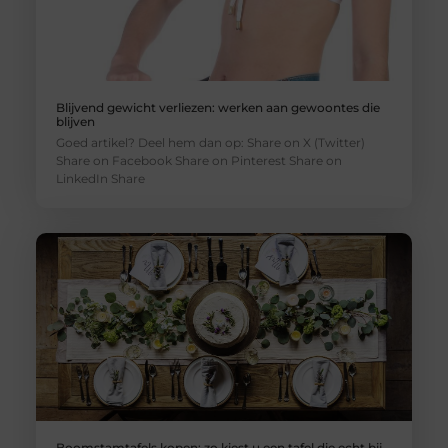
Blijvend gewicht verliezen: werken aan gewoontes die
blijven
Goed artikel? Deel hem dan op: Share on X (Twitter)
Share on Facebook Share on Pinterest Share on
LinkedIn Share
Boomstamtafels kopen: zo kiest u een tafel die echt bij