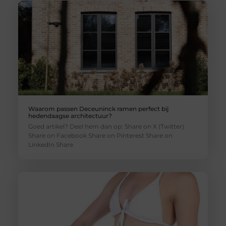
Waarom passen Deceuninck ramen perfect bij
hedendaagse architectuur?
Goed artikel? Deel hem dan op: Share on X (Twitter)
Share on Facebook Share on Pinterest Share on
LinkedIn Share