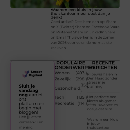
Waarom een kluis in jouw
thuiskantoor meer doet dan je
denkt
Goed artikel? Deel hem dan op: Share
on X (Twitter) Share on Facebook Share
on Pinterest Share on LinkedIn Share
on Email Thuiswerken is in de zomer
van 2026 voor velen de normaalste
zaak van
POPULAIRE
RECENTE
ONDERWERPEN
BERICHTEN
Wonen
(493 )
Rijbewijs halen in
Den Haag zonder
Zakelijk
(298 )
stress in je
(158
Sluit je
planning
Gezondheid
vandaag
)
nog
aan bij
Tech
(135 )
Het perfecte bed
ons
kiezen als gamer
platform en
Recreatie
(114 )
of thuiswerker: zo
begin met
doe je dat slim
bloggen!
Heb jij iets te
Waarom een kluis
vertellen? Een
in jouw
mening,
thuiskantoor