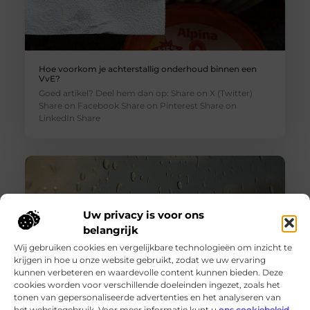
Hoe voorkom je achterstallig onderhoud binnen een
VvE?
Goed artikel? Deel hem dan op: Share on X (Twitter)
Share on Facebook Share on Pinterest Share on
LinkedIn Share
Uw privacy is voor ons
belangrijk
Wij gebruiken cookies en vergelijkbare technologieën om inzicht te
krijgen in hoe u onze website gebruikt, zodat we uw ervaring
kunnen verbeteren en waardevolle content kunnen bieden. Deze
cookies worden voor verschillende doeleinden ingezet, zoals het
tonen van gepersonaliseerde advertenties en het analyseren van
Wanneer schakel je een glaszetter in en wat kun je van
het websitegebruik. Voor meer informatie kunt u
ons cookiebeleid