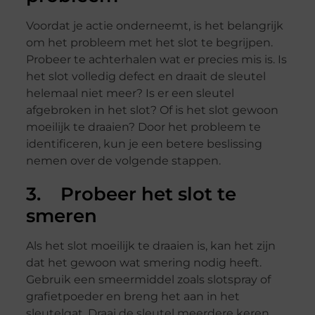
Voordat je actie onderneemt, is het belangrijk
om het probleem met het slot te begrijpen.
Probeer te achterhalen wat er precies mis is. Is
het slot volledig defect en draait de sleutel
helemaal niet meer? Is er een sleutel
afgebroken in het slot? Of is het slot gewoon
moeilijk te draaien? Door het probleem te
identificeren, kun je een betere beslissing
nemen over de volgende stappen.
3.
Probeer het slot te
smeren
Als het slot moeilijk te draaien is, kan het zijn
dat het gewoon wat smering nodig heeft.
Gebruik een smeermiddel zoals slotspray of
grafietpoeder en breng het aan in het
sleutelgat. Draai de sleutel meerdere keren