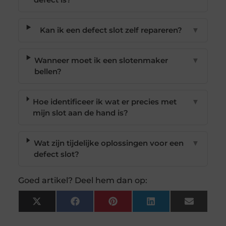
Kan ik een defect slot zelf repareren?
▼
Wanneer moet ik een slotenmaker
▼
bellen?
Hoe identificeer ik wat er precies met
▼
mijn slot aan de hand is?
Wat zijn tijdelijke oplossingen voor een
▼
defect slot?
Goed artikel? Deel hem dan op:
X
Facebook
Pinterest
LinkedIn
Email
(Twitter)