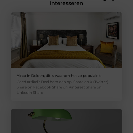
interesseren
Airco in Delden; dit is waarom het zo populair is
Goed artikel? Deel hem dan op: Share on X (Twitter)
Share on Facebook Share on Pinterest Share on
LinkedIn Share