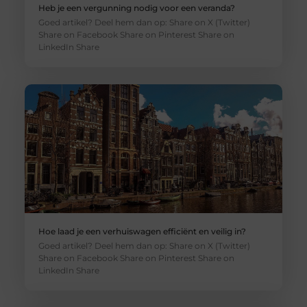
Heb je een vergunning nodig voor een veranda?
Goed artikel? Deel hem dan op: Share on X (Twitter)
Share on Facebook Share on Pinterest Share on
LinkedIn Share
Hoe laad je een verhuiswagen efficiënt en veilig in?
Goed artikel? Deel hem dan op: Share on X (Twitter)
Share on Facebook Share on Pinterest Share on
LinkedIn Share