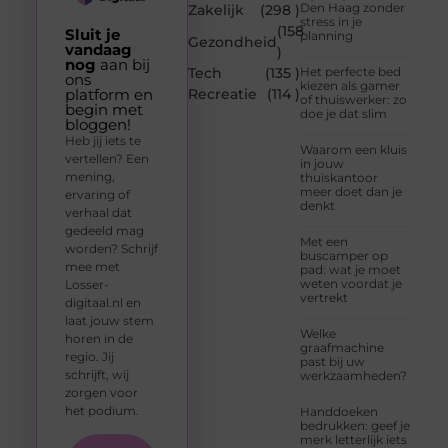
Den Haag zonder
Zakelijk
(298 )
stress in je
(158
Sluit je
planning
Gezondheid
vandaag
)
nog
aan bij
Tech
(135 )
Het perfecte bed
ons
kiezen als gamer
platform en
Recreatie
(114 )
of thuiswerker: zo
begin met
doe je dat slim
bloggen!
Heb jij iets te
Waarom een kluis
vertellen? Een
in jouw
mening,
thuiskantoor
meer doet dan je
ervaring of
denkt
verhaal dat
gedeeld mag
Met een
worden? Schrijf
buscamper op
mee met
pad: wat je moet
weten voordat je
Losser-
vertrekt
digitaal.nl en
laat jouw stem
Welke
horen in de
graafmachine
regio. Jij
past bij uw
schrijft, wij
werkzaamheden?
zorgen voor
het podium.
Handdoeken
bedrukken: geef je
merk letterlijk iets