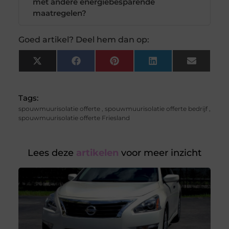
met andere energiebesparende
maatregelen?
Goed artikel? Deel hem dan op:
X
Facebook
Pinterest
LinkedIn
Email
(Twitter)
Tags:
spouwmuurisolatie offerte
,
spouwmuurisolatie offerte bedrijf
,
spouwmuurisolatie offerte Friesland
Lees deze
artikelen
voor meer inzicht