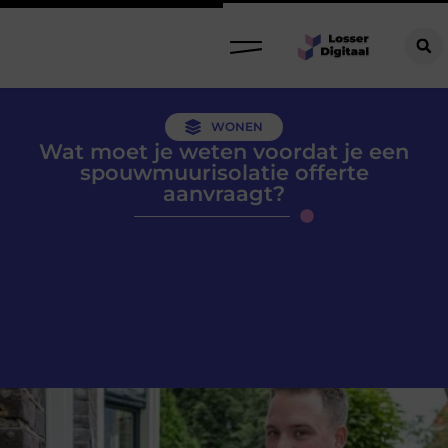
WONEN
Wat moet je weten voordat je een
spouwmuurisolatie offerte
aanvraagt?