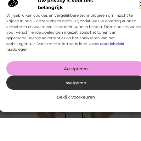
Uw privacy is voor ons
belangrijk
Wij gebruiken cookies en vergelijkbare technologieën om inzicht te
krijgen in hoe u onze website gebruikt, zodat we uw ervaring kunnen
verbeteren en waardevolle content kunnen bieden. Deze cookies word
Latex spuiten in nieuwbouw: snel, strak en duurzaam
afwerken
voor verschillende doeleinden ingezet, zoals het tonen van
gepersonaliseerde advertenties en het analyseren van het
Goed artikel? Deel hem dan op: Share on X (Twitter)
websitegebruik. Voor meer informatie kunt u
ons cookiebeleid
Share on Facebook Share on Pinterest Share on
raadplegen.
LinkedIn Share
Accepteren
Weigeren
Bekijk Voorkeuren
Van starterswoning naar droomhuis: zo bereid je je
financieel voor