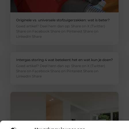
Originele vs. universele stofzuigerzakken: wat is beter?
Goed artikel? Deel hem dan op: Share on X (Twitter)
Share on Facebook Share on Pinterest Share on
LinkedIn Share
Intergas storing 4 wat betekent het en wat kun je doen?
Goed artikel? Deel hem dan op: Share on X (Twitter)
Share on Facebook Share on Pinterest Share on
LinkedIn Share