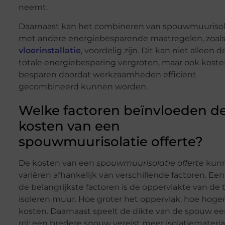
neemt.
Daarnaast kan het combineren van spouwmuurisol
met andere energiebesparende maatregelen, zoal
vloerinstallatie
, voordelig zijn. Dit kan niet alleen d
totale energiebesparing vergroten, maar ook kost
besparen doordat werkzaamheden efficiënt
gecombineerd kunnen worden.
Welke factoren beïnvloeden d
kosten van een
spouwmuurisolatie offerte?
De kosten van een
spouwmuurisolatie offerte
kun
variëren afhankelijk van verschillende factoren. Ee
de belangrijkste factoren is de oppervlakte van de 
isoleren muur. Hoe groter het oppervlak, hoe hoge
kosten. Daarnaast speelt de dikte van de spouw e
rol; een bredere spouw vereist meer isolatiemateria