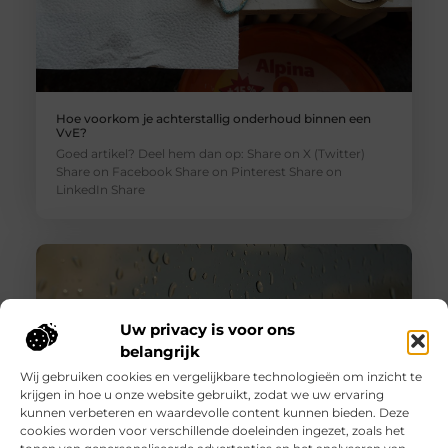
Hoe voorkom je achterstallig onderhoud binnen een
VvE?
Goed artikel? Deel hem dan op: Share on X (Twitter)
Share on Facebook Share on Pinterest Share on
LinkedIn Share
Uw privacy is voor ons
belangrijk
Wij gebruiken cookies en vergelijkbare technologieën om inzicht te
krijgen in hoe u onze website gebruikt, zodat we uw ervaring
kunnen verbeteren en waardevolle content kunnen bieden. Deze
cookies worden voor verschillende doeleinden ingezet, zoals het