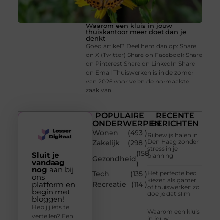
Waarom een kluis in jouw
thuiskantoor meer doet dan je
denkt
Goed artikel? Deel hem dan op: Share
on X (Twitter) Share on Facebook Share
on Pinterest Share on LinkedIn Share
on Email Thuiswerken is in de zomer
van 2026 voor velen de normaalste
zaak van
POPULAIRE
RECENTE
ONDERWERPEN
BERICHTEN
Wonen
(493 )
Rijbewijs halen in
Den Haag zonder
Zakelijk
(298 )
stress in je
(158
Sluit je
planning
Gezondheid
vandaag
)
nog
aan bij
Tech
(135 )
Het perfecte bed
ons
kiezen als gamer
platform en
Recreatie
(114 )
of thuiswerker: zo
begin met
doe je dat slim
bloggen!
Heb jij iets te
Waarom een kluis
vertellen? Een
in jouw