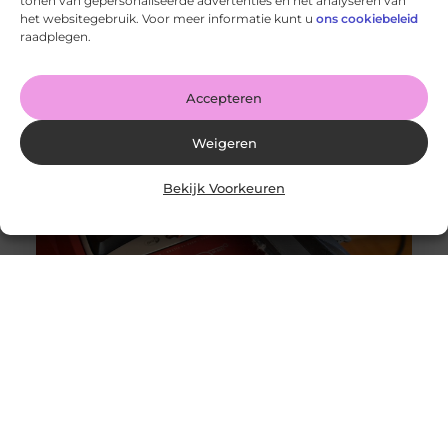
tonen van gepersonaliseerde advertenties en het analyseren van
Wanneer schakel je een glaszetter in en wat kun je van
het websitegebruik. Voor meer informatie kunt u
ons cookiebeleid
hem verwachten?
raadplegen.
Goed artikel? Deel hem dan op: Share on X (Twitter)
Share on Facebook Share on Pinterest Share on
LinkedIn Share
Accepteren
Weigeren
Bekijk Voorkeuren
Originele vs. universele stofzuigerzakken: wat is beter?
Goed artikel? Deel hem dan op: Share on X (Twitter)
Share on Facebook Share on Pinterest Share on
LinkedIn Share