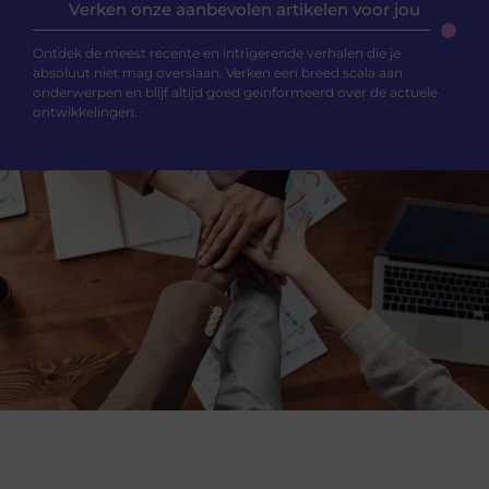
Verken onze aanbevolen artikelen voor jou
Ontdek de meest recente en intrigerende verhalen die je
absoluut niet mag overslaan. Verken een breed scala aan
onderwerpen en blijf altijd goed geïnformeerd over de actuele
ontwikkelingen.