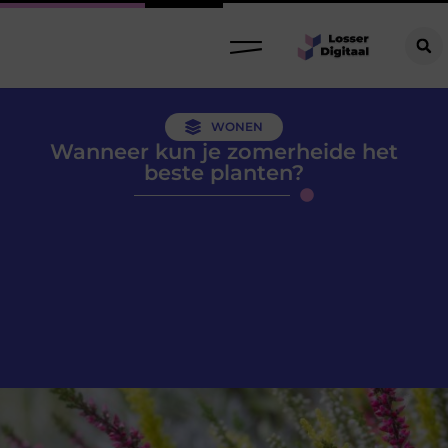
WONEN
Wanneer kun je zomerheide het
beste planten?