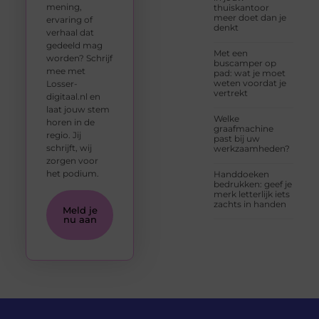
mening,
thuiskantoor
meer doet dan je
ervaring of
denkt
verhaal dat
gedeeld mag
Met een
worden? Schrijf
buscamper op
mee met
pad: wat je moet
weten voordat je
Losser-
vertrekt
digitaal.nl en
laat jouw stem
Welke
horen in de
graafmachine
regio. Jij
past bij uw
schrijft, wij
werkzaamheden?
zorgen voor
het podium.
Handdoeken
bedrukken: geef je
merk letterlijk iets
zachts in handen
Meld je
nu aan