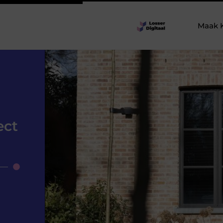
Maak 
ect