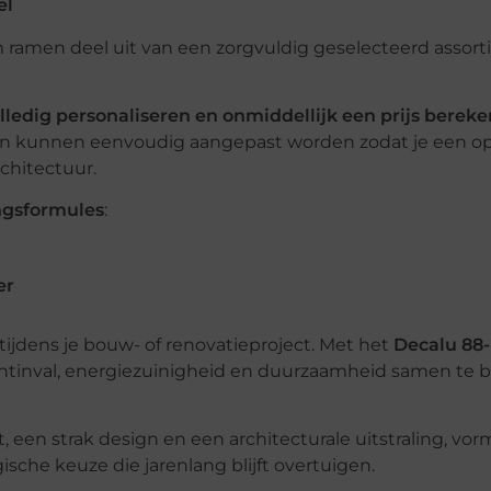
el
amen deel uit van een zorgvuldig geselecteerd assor
olledig personaliseren en onmiddellijk een prijs berek
gen kunnen eenvoudig aangepast worden zodat je een op
rchitectuur.
ngsformules
:
er
tijdens je bouw- of renovatieproject. Met het
Decalu 88-
chtinval, energiezuinigheid en duurzaamheid samen te 
 een strak design en een architecturale uitstraling, vo
che keuze die jarenlang blijft overtuigen.