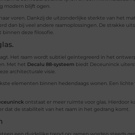
ng modern blijft ogen.
naar voren. Dankzij de uitzonderlijke sterkte van het mat
rd dan bij veel andere raamoplossingen. De strakke uits
binnen deze filosofie.
las.
agt. Het raam wordt subtiel geïntegreerd in het ontwerp,
gen. Met het
Decalu 88-systeem
biedt Deceuninck uiters
eze architecturale visie.
grijkste elementen binnen hedendaags wonen. Een licht
eceuninck
ontstaat er meer ruimte voor glas. Hierdoor k
 dat de stabiliteit van het raam in het gedrang komt.
n
een een duidelijke trend op: ramen worden steeds gro