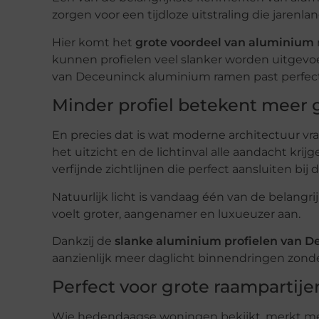
zorgen voor een tijdloze uitstraling die jarenla
Hier komt het
grote voordeel van aluminium
kunnen profielen veel slanker worden uitgevoe
van Deceuninck aluminium ramen past perfect 
Minder profiel betekent meer g
En precies dat is wat moderne architectuur vra
het uitzicht en de lichtinval alle aandacht krij
verfijnde zichtlijnen die perfect aansluiten bij d
Natuurlijk licht is vandaag één van de belan
voelt groter, aangenamer en luxueuzer aan.
Dankzij de
slanke aluminium profielen van D
aanzienlijk meer daglicht binnendringen zonder
Perfect voor grote raampartije
Wie hedendaagse woningen bekijkt, merkt met