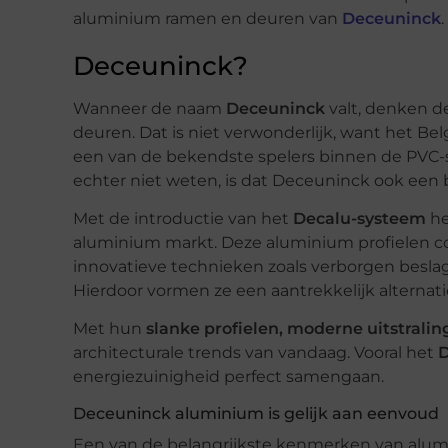
aluminium ramen en deuren van
Deceuninck
.
Deceuninck?
Wanneer de naam
Deceuninck
valt, denken 
deuren. Dat is niet verwonderlijk, want het B
een van de bekendste spelers binnen de PVC-se
echter niet weten, is dat Deceuninck ook ee
Met de introductie van het
Decalu-systeem
he
aluminium markt. Deze aluminium profielen co
innovatieve technieken zoals verborgen beslag,
Hierdoor vormen ze een aantrekkelijk alterna
Met hun
slanke profielen, moderne uitstralin
architecturale trends van vandaag. Vooral het
D
energiezuinigheid perfect samengaan.
Deceuninck aluminium is gelijk aan eenvoud
Een van de belangrijkste kenmerken van alumi