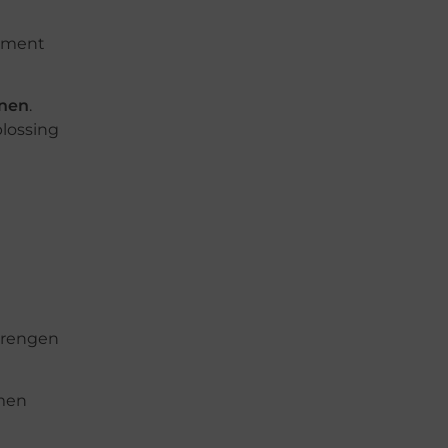
timent
enen
.
lossing
brengen
rmen