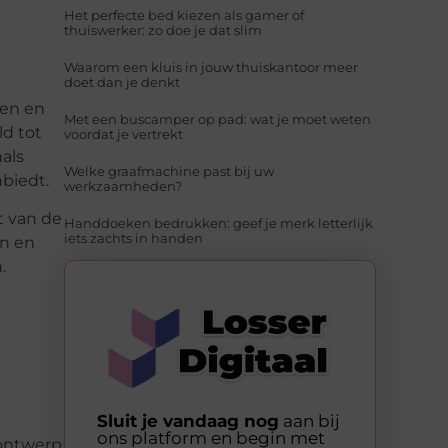
Het perfecte bed kiezen als gamer of
thuiswerker: zo doe je dat slim
Waarom een kluis in jouw thuiskantoor meer
doet dan je denkt
en en
Met een buscamper op pad: wat je moet weten
ld tot
voordat je vertrekt
als
Welke graafmachine past bij uw
biedt.
werkzaamheden?
t van de
Handdoeken bedrukken: geef je merk letterlijk
iets zachts in handen
en en
.
Sluit je vandaag nog
aan bij
ons platform en begin met
 ontwerp