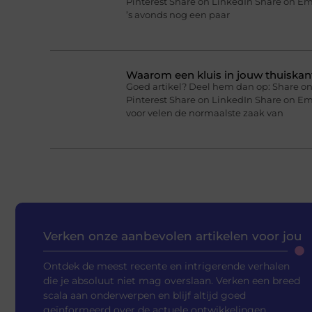
Pinterest Share on LinkedIn Share on Ema
’s avonds nog een paar
Waarom een kluis in jouw thuiskan
Goed artikel? Deel hem dan op: Share on
Pinterest Share on LinkedIn Share on Em
voor velen de normaalste zaak van
Verken onze aanbevolen artikelen voor jou
Ontdek de meest recente en intrigerende verhalen
die je absoluut niet mag overslaan. Verken een breed
scala aan onderwerpen en blijf altijd goed
geïnformeerd over de actuele ontwikkelingen.