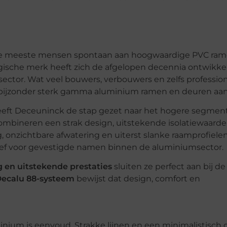
de meeste mensen spontaan aan hoogwaardige PVC ram
elgische merk heeft zich de afgelopen decennia ontwikke
ctor. Wat veel bouwers, verbouwers en zelfs profession
n bijzonder sterk gamma aluminium ramen en deuren aan
eft Deceuninck de stap gezet naar het hogere segmen
mbineren een strak design, uitstekende isolatiewaard
 onzichtbare afwatering en uiterst slanke raamprofielen
tief voor gevestigde namen binnen de aluminiumsector.
g en uitstekende prestaties
sluiten ze perfect aan bij de
ecalu 88-systeem
bewijst dat design, comfort en
nium is eenvoud. Strakke lijnen en een minimalistisch