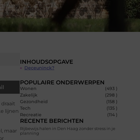
INHOUDSOPGAVE
Deceuninck?
POPULAIRE ONDERWERPEN
il
Wonen
(493 )
Zakelijk
(298 )
Gezondheid
(158 )
draait
Tech
(135 )
e lijnen
Recreatie
(114 )
RECENTE BERICHTEN
Rijbewijs halen in Den Haag zonder stress in je
l, maar
planning
or