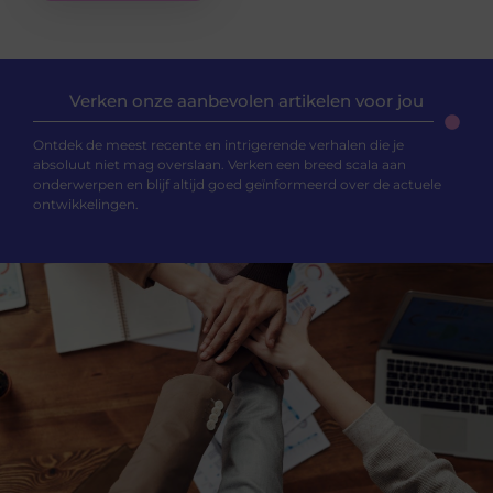
Verken onze aanbevolen artikelen voor jou
Ontdek de meest recente en intrigerende verhalen die je
absoluut niet mag overslaan. Verken een breed scala aan
onderwerpen en blijf altijd goed geïnformeerd over de actuele
ontwikkelingen.