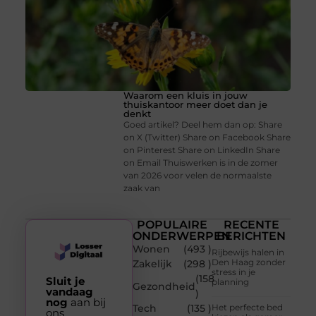
Waarom een kluis in jouw
thuiskantoor meer doet dan je
denkt
Goed artikel? Deel hem dan op: Share
on X (Twitter) Share on Facebook Share
on Pinterest Share on LinkedIn Share
on Email Thuiswerken is in de zomer
van 2026 voor velen de normaalste
zaak van
POPULAIRE
RECENTE
ONDERWERPEN
BERICHTEN
Wonen
(493 )
Rijbewijs halen in
Den Haag zonder
Zakelijk
(298 )
stress in je
(158
Sluit je
planning
Gezondheid
vandaag
)
nog
aan bij
Tech
(135 )
Het perfecte bed
ons