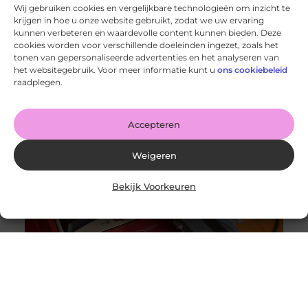
Wij gebruiken cookies en vergelijkbare technologieën om inzicht te
krijgen in hoe u onze website gebruikt, zodat we uw ervaring
kunnen verbeteren en waardevolle content kunnen bieden. Deze
cookies worden voor verschillende doeleinden ingezet, zoals het
tonen van gepersonaliseerde advertenties en het analyseren van
Wanneer schakel je een glaszetter in en wat kun je van
het websitegebruik. Voor meer informatie kunt u
ons cookiebeleid
hem verwachten?
raadplegen.
Goed artikel? Deel hem dan op: Share on X (Twitter)
Share on Facebook Share on Pinterest Share on
LinkedIn Share
Accepteren
Weigeren
Bekijk Voorkeuren
Originele vs. universele stofzuigerzakken: wat is beter?