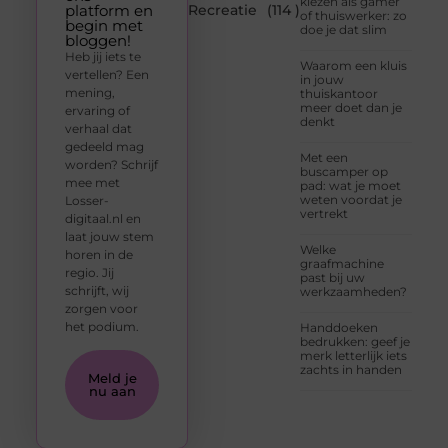
kiezen als gamer
platform en
Recreatie
(114 )
of thuiswerker: zo
begin met
doe je dat slim
bloggen!
Heb jij iets te
Waarom een kluis
vertellen? Een
in jouw
mening,
thuiskantoor
meer doet dan je
ervaring of
denkt
verhaal dat
gedeeld mag
Met een
worden? Schrijf
buscamper op
mee met
pad: wat je moet
weten voordat je
Losser-
vertrekt
digitaal.nl en
laat jouw stem
Welke
horen in de
graafmachine
regio. Jij
past bij uw
schrijft, wij
werkzaamheden?
zorgen voor
het podium.
Handdoeken
bedrukken: geef je
merk letterlijk iets
zachts in handen
Meld je
nu aan