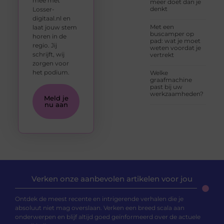
mee met
meer doet dan je
denkt
Losser-
digitaal.nl en
Met een
laat jouw stem
buscamper op
horen in de
pad: wat je moet
regio. Jij
weten voordat je
schrijft, wij
vertrekt
zorgen voor
het podium.
Welke
graafmachine
past bij uw
werkzaamheden?
Meld je
nu aan
Verken onze aanbevolen artikelen voor jou
Ontdek de meest recente en intrigerende verhalen die je
absoluut niet mag overslaan. Verken een breed scala aan
onderwerpen en blijf altijd goed geïnformeerd over de actuele