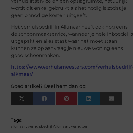
verhuisliftservice en een opslagruimte, natuurlijk
wordt dit enkel gebruikt als het nodig is zodat je
geen onnodige kosten uitgeeft.
Het verhuisbedrijf in Alkmaar heeft ook nog eens
de schoonmaakservice, wanneer je hele inboedel is
uitgepakt en alles staat waar het moet staan
kunnen ze op aanvraag je nieuwe woning eens
goed schoonmaken.
https://www.verhuismeesters.com/verhuisbedrijf
alkmaar/
Goed artikel? Deel hem dan op:
X
Facebook
Pinterest
LinkedIn
Email
(Twitter)
Tags:
alkmaar
,
verhuisbedrijf Alkmaar
,
verhuizen