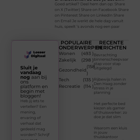
Goed artikel? Deel hem dan op: Share
on X (Twitter) Share on Facebook Share
on Pinterest Share on LinkedIn Share
on Email Je werkt de hele dag vanuit
huis, speelt ’s avonds nog een paar
POPULAIRE
RECENTE
ONDERWERPEN
BERICHTEN
Wonen
(493 )
Bevrachting
binnenscheepvaart
Zakelijk
(298 )
stap voor stap
(158
Sluit je
uitgelegd
Gezondheid
vandaag
)
nog
aan bij
Tech
(135 )
Rijbewijs halen in
ons
Den Haag zonder
platform en
Recreatie
(114 )
stress in je
begin met
planning
bloggen!
Heb jij iets te
Het perfecte bed
vertellen? Een
kiezen als gamer
mening,
of thuiswerker: zo
doe je dat slim
ervaring of
verhaal dat
Waarom een kluis
gedeeld mag
in jouw
worden? Schrijf
thuiskantoor