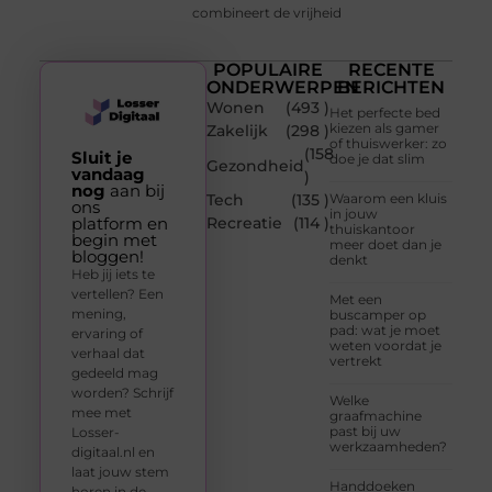
combineert de vrijheid
POPULAIRE
RECENTE
ONDERWERPEN
BERICHTEN
Wonen
(493 )
Het perfecte bed
kiezen als gamer
Zakelijk
(298 )
of thuiswerker: zo
(158
Sluit je
doe je dat slim
Gezondheid
vandaag
)
nog
aan bij
Tech
(135 )
Waarom een kluis
ons
in jouw
platform en
Recreatie
(114 )
thuiskantoor
begin met
meer doet dan je
bloggen!
denkt
Heb jij iets te
vertellen? Een
Met een
mening,
buscamper op
pad: wat je moet
ervaring of
weten voordat je
verhaal dat
vertrekt
gedeeld mag
worden? Schrijf
Welke
mee met
graafmachine
past bij uw
Losser-
werkzaamheden?
digitaal.nl en
laat jouw stem
Handdoeken
horen in de