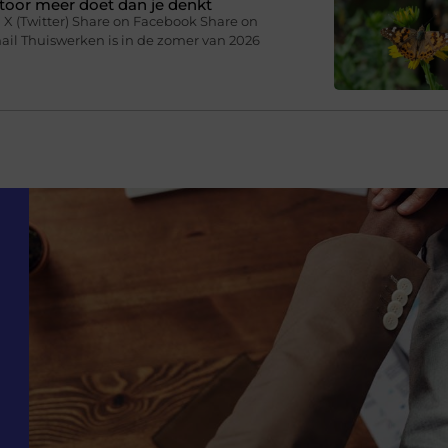
toor meer doet dan je denkt
 X (Twitter) Share on Facebook Share on
ail Thuiswerken is in de zomer van 2026