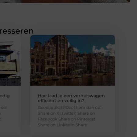
eresseren
odig
Hoe laad je een verhuiswagen
efficiënt en veilig in?
 op:
Goed artikel? Deel hem dan op:
n
Share on X (Twitter) Share on
t
Facebook Share on Pinterest
Share on LinkedIn Share