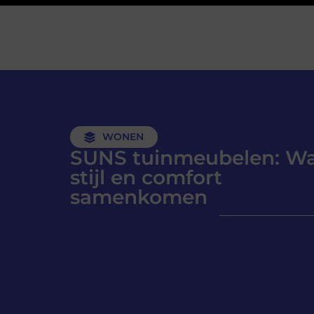
WONEN
SUNS tuinmeubelen: W
stijl en comfort
samenkomen