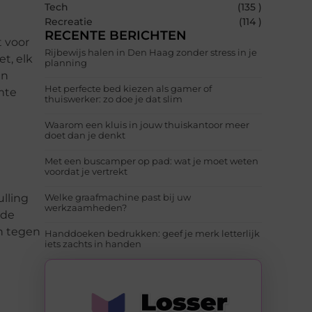
Tech
(135 )
Recreatie
(114 )
RECENTE BERICHTEN
t voor
Rijbewijs halen in Den Haag zonder stress in je
t, elk
planning
en
Het perfecte bed kiezen als gamer of
mte
thuiswerker: zo doe je dat slim
Waarom een kluis in jouw thuiskantoor meer
doet dan je denkt
Met een buscamper op pad: wat je moet weten
voordat je vertrekt
lling
Welke graafmachine past bij uw
werkzaamheden?
 de
n tegen
Handdoeken bedrukken: geef je merk letterlijk
iets zachts in handen