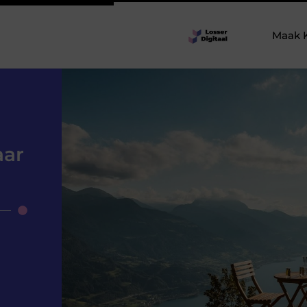
Maak 
aar