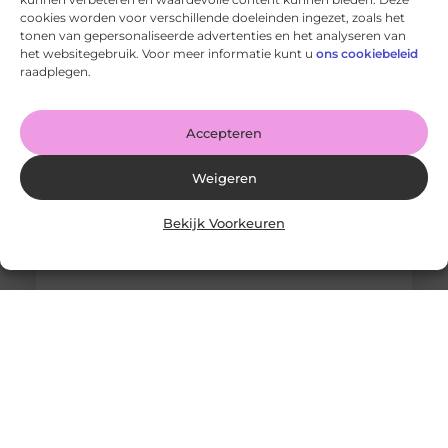
cookies worden voor verschillende doeleinden ingezet, zoals het
tonen van gepersonaliseerde advertenties en het analyseren van
Wanneer schakel je een glaszetter in en wat kun je van
het websitegebruik. Voor meer informatie kunt u
ons cookiebeleid
hem verwachten?
raadplegen.
Goed artikel? Deel hem dan op: Share on X (Twitter)
Share on Facebook Share on Pinterest Share on
LinkedIn Share
Accepteren
Weigeren
Bekijk Voorkeuren
Originele vs. universele stofzuigerzakken: wat is beter?
Goed artikel? Deel hem dan op: Share on X (Twitter)
Share on Facebook Share on Pinterest Share on
LinkedIn Share