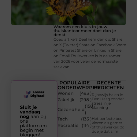
Waarom een kluis in jouw
thuiskantoor meer doet dan je
denkt
Goed artikel? Deel hem dan op: Share
on X (Twitter) Share on Facebook Share
on Pinterest Share on LinkedIn Share
on Email Thuiswerken is in de zomer
van 2026 voor velen de normaalste
zaak van
POPULAIRE
RECENTE
ONDERWERPEN
BERICHTEN
Wonen
(493 )
Rijbewijs halen in
Den Haag zonder
Zakelijk
(298 )
stress in je
(158
Sluit je
planning
Gezondheid
vandaag
)
nog
aan bij
Tech
(135 )
Het perfecte bed
ons
kiezen als gamer
platform en
Recreatie
(114 )
of thuiswerker: zo
begin met
doe je dat slim
bloggen!