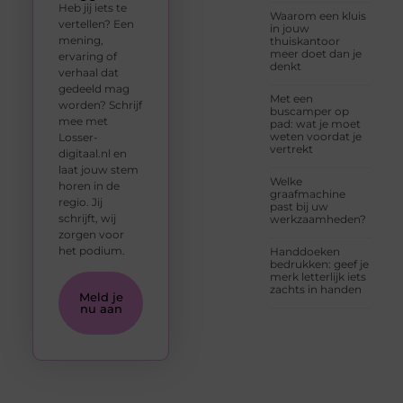
Heb jij iets te
Waarom een kluis
vertellen? Een
in jouw
mening,
thuiskantoor
meer doet dan je
ervaring of
denkt
verhaal dat
gedeeld mag
Met een
worden? Schrijf
buscamper op
mee met
pad: wat je moet
weten voordat je
Losser-
vertrekt
digitaal.nl en
laat jouw stem
Welke
horen in de
graafmachine
regio. Jij
past bij uw
schrijft, wij
werkzaamheden?
zorgen voor
het podium.
Handdoeken
bedrukken: geef je
merk letterlijk iets
zachts in handen
Meld je
nu aan