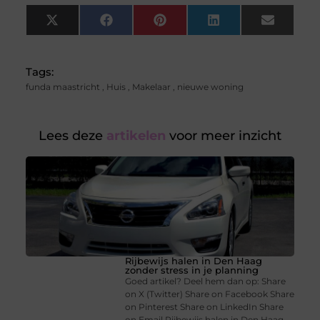
X
Facebook
Pinterest
LinkedIn
Email
(Twitter)
Tags:
funda maastricht
,
Huis
,
Makelaar
,
nieuwe woning
Lees deze
artikelen
voor meer inzicht
Rijbewijs halen in Den Haag
zonder stress in je planning
Goed artikel? Deel hem dan op: Share
on X (Twitter) Share on Facebook Share
on Pinterest Share on LinkedIn Share
on Email Rijbewijs halen in Den Haag