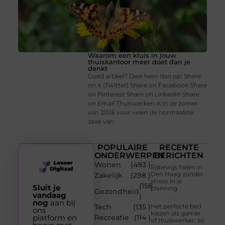
Waarom een kluis in jouw
thuiskantoor meer doet dan je
denkt
Goed artikel? Deel hem dan op: Share
on X (Twitter) Share on Facebook Share
on Pinterest Share on LinkedIn Share
on Email Thuiswerken is in de zomer
van 2026 voor velen de normaalste
zaak van
POPULAIRE
RECENTE
ONDERWERPEN
BERICHTEN
Wonen
(493 )
Rijbewijs halen in
Den Haag zonder
Zakelijk
(298 )
stress in je
(158
Sluit je
planning
Gezondheid
vandaag
)
nog
aan bij
Tech
(135 )
Het perfecte bed
ons
kiezen als gamer
platform en
Recreatie
(114 )
of thuiswerker: zo