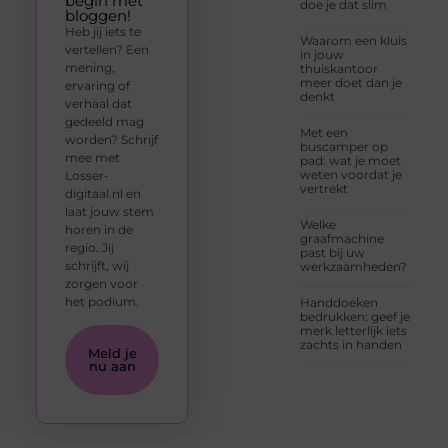
begin met
doe je dat slim
bloggen!
Heb jij iets te
Waarom een kluis
vertellen? Een
in jouw
mening,
thuiskantoor
meer doet dan je
ervaring of
denkt
verhaal dat
gedeeld mag
Met een
worden? Schrijf
buscamper op
mee met
pad: wat je moet
weten voordat je
Losser-
vertrekt
digitaal.nl en
laat jouw stem
Welke
horen in de
graafmachine
regio. Jij
past bij uw
schrijft, wij
werkzaamheden?
zorgen voor
het podium.
Handdoeken
bedrukken: geef je
merk letterlijk iets
zachts in handen
Meld je
nu aan