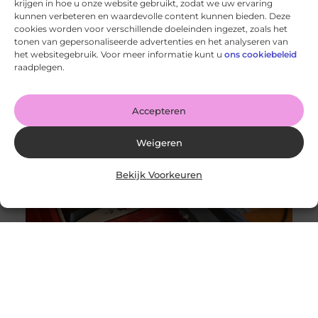
krijgen in hoe u onze website gebruikt, zodat we uw ervaring
kunnen verbeteren en waardevolle content kunnen bieden. Deze
cookies worden voor verschillende doeleinden ingezet, zoals het
tonen van gepersonaliseerde advertenties en het analyseren van
Wanneer schakel je een glaszetter in en wat kun je van
het websitegebruik. Voor meer informatie kunt u
ons cookiebeleid
hem verwachten?
raadplegen.
Goed artikel? Deel hem dan op: Share on X (Twitter)
Share on Facebook Share on Pinterest Share on
LinkedIn Share
Accepteren
Weigeren
Bekijk Voorkeuren
Originele vs. universele stofzuigerzakken: wat is beter?
Goed artikel? Deel hem dan op: Share on X (Twitter)
Share on Facebook Share on Pinterest Share on