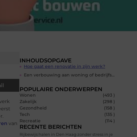
INHOUDSOPGAVE
Hoe gaat een renovatie in zijn werk?
Een verbouwing aan woning of bedrijfspand
il
POPULAIRE ONDERWERPEN
Wonen
(493 )
werk
Zakelijk
(298 )
Gezondheid
(158 )
eerst
Tech
(135 )
r.
Recreatie
(114 )
ren
van
RECENTE BERICHTEN
Rijbewijs halen in Den Haag zonder stress in je