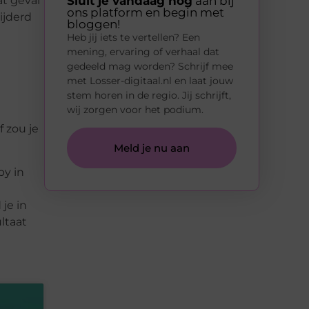
Sluit je vandaag nog
aan bij
at geval
ons platform en begin met
ijderd
bloggen!
Heb jij iets te vertellen? Een
mening, ervaring of verhaal dat
gedeeld mag worden? Schrijf mee
met Losser-digitaal.nl en laat jouw
stem horen in de regio. Jij schrijft,
wij zorgen voor het podium.
 zou je
Meld je nu aan
by in
 je in
ltaat