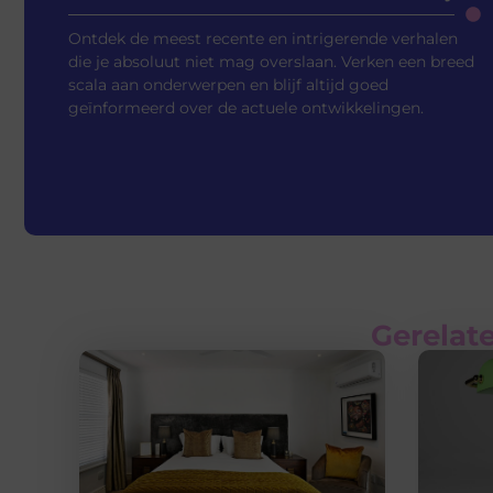
Ontdek de meest recente en intrigerende verhalen
die je absoluut niet mag overslaan. Verken een breed
scala aan onderwerpen en blijf altijd goed
geïnformeerd over de actuele ontwikkelingen.
Gerelate