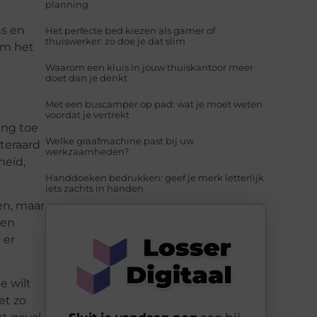
planning
ns en
Het perfecte bed kiezen als gamer of
thuiswerker: zo doe je dat slim
 om het
Waarom een kluis in jouw thuiskantoor meer
doet dan je denkt
Met een buscamper op pad: wat je moet weten
voordat je vertrekt
ing toe
Welke graafmachine past bij uw
iteraard
werkzaamheden?
heid,
Handdoeken bedrukken: geef je merk letterlijk
iets zachts in handen
en, maar
een
 er
e wilt
et zo