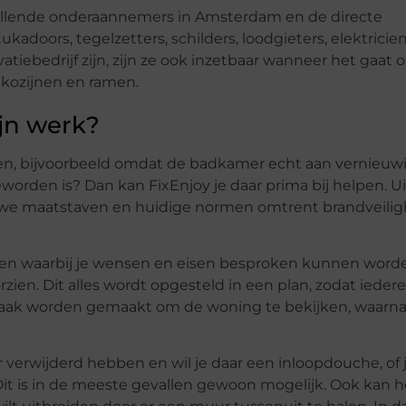
hillende onderaannemers in Amsterdam en de directe
doors, tegelzetters, schilders, loodgieters, elektricie
vatiebedrijf zijn, zijn ze ook inzetbaar wanneer het gaat
 kozijnen en ramen.
ijn werk?
eren, bijvoorbeeld omdat de badkamer echt aan vernieuw
worden is? Dan kan FixEnjoy je daar prima bij helpen. U
we maatstaven en huidige normen omtrent brandveilig
inden waarbij je wensen en eisen besproken kunnen word
zien. Dit alles wordt opgesteld in een plan, zodat ieder
fspraak worden gemaakt om de woning te bekijken, waarna
 verwijderd hebben en wil je daar een inloopdouche, of j
Dit is in de meeste gevallen gewoon mogelijk. Ook kan h