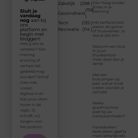
Den Haag zonder
Zakelijk
(298 )
stress in je
(158
Sluit je
planning
Gezondheid
vandaag
)
nog
aan bij
Tech
(135 )
Het perfecte bed
ons
kiezen als gamer
platform en
Recreatie
(114 )
of thuiswerker: zo
begin met
doe je dat slim
bloggen!
Heb jij iets te
Waarom een kluis
vertellen? Een
in jouw
mening,
thuiskantoor
meer doet dan je
ervaring of
denkt
verhaal dat
gedeeld mag
Met een
worden? Schrijf
buscamper op
mee met
pad: wat je moet
weten voordat je
Losser-
vertrekt
digitaal.nl en
laat jouw stem
Welke
horen in de
graafmachine
regio. Jij
past bij uw
schrijft, wij
werkzaamheden?
zorgen voor
het podium.
Handdoeken
bedrukken: geef je
merk letterlijk iets