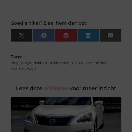
Goed artikel? Deel hem dan op:
X
Facebook
Pinterest
LinkedIn
Email
(Twitter)
Tags:
blog
,
blogs
,
dekbed
,
dekbedden
,
nieuw
,
stof
,
stoffen
,
wonen
,
woon
Lees deze
artikelen
voor meer inzicht