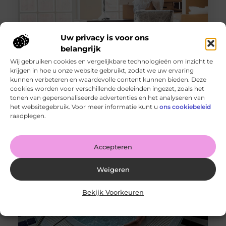
Uw privacy is voor ons
belangrijk
Wij gebruiken cookies en vergelijkbare technologieën om inzicht te
krijgen in hoe u onze website gebruikt, zodat we uw ervaring
kunnen verbeteren en waardevolle content kunnen bieden. Deze
cookies worden voor verschillende doeleinden ingezet, zoals het
Wat je moet weten voordat je gaat verhuizen in of naar
Apeldoorn
tonen van gepersonaliseerde advertenties en het analyseren van
Goed artikel? Deel hem dan op: Share on X (Twitter)
het websitegebruik. Voor meer informatie kunt u
ons cookiebeleid
Share on Facebook Share on Pinterest Share on
raadplegen.
LinkedIn Share
Accepteren
Weigeren
Bekijk Voorkeuren