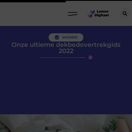
WONEN
Onze ultieme dekbedovertrekgids
2022