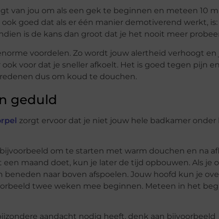
raagt van jou om als een gek te beginnen en meteen 10 
ook goed dat als er één manier demotiverend werkt, is: 
dien is de kans dan groot dat je het nooit meer probeer
enorme voordelen. Zo wordt jouw alertheid verhoogt en
ook voor dat je sneller afkoelt. Het is goed tegen pijn e
de redenen dus om koud te douchen.
n geduld
rpel
zorgt ervoor dat je niet jouw hele badkamer onder
bijvoorbeeld om te starten met warm douchen en na af
t een maand doet, kun je later de tijd opbouwen. Als je 
 beneden naar boven afspoelen. Jouw hoofd kun je over
ijvoorbeeld twee weken mee beginnen. Meteen in het begi
 bijzondere aandacht nodig heeft, denk aan bijvoorbeeld