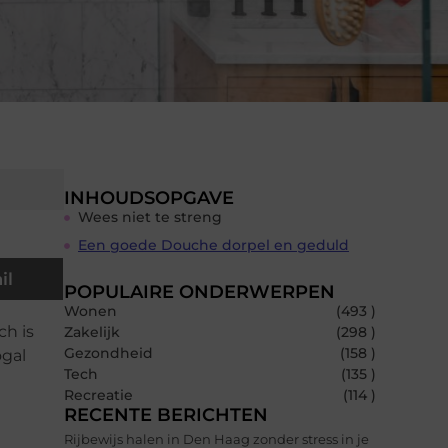
INHOUDSOPGAVE
Wees niet te streng
Een goede Douche dorpel en geduld
il
POPULAIRE ONDERWERPEN
Wonen
(493 )
ch is
Zakelijk
(298 )
Gezondheid
(158 )
ogal
Tech
(135 )
Recreatie
(114 )
RECENTE BERICHTEN
Rijbewijs halen in Den Haag zonder stress in je