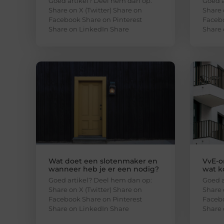
Goed artikel? Deel hem dan op:
Goed a
Share on X (Twitter) Share on
Share 
Facebook Share on Pinterest
Facebo
Share on LinkedIn Share
Share 
Wat doet een slotenmaker en
VvE-o
wanneer heb je er een nodig?
wat k
Goed artikel? Deel hem dan op:
Goed a
Share on X (Twitter) Share on
Share 
Facebook Share on Pinterest
Facebo
Share on LinkedIn Share
Share 