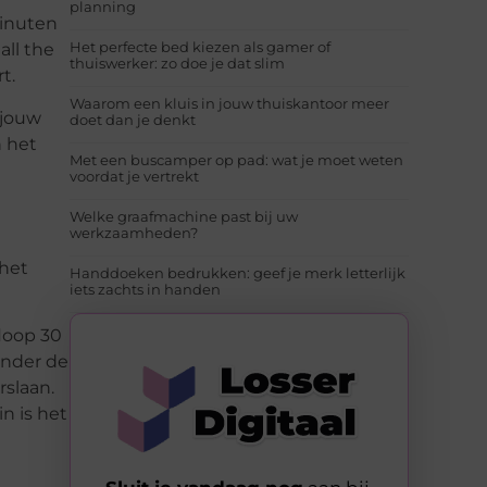
planning
minuten
Het perfecte bed kiezen als gamer of
all the
thuiswerker: zo doe je dat slim
t.
Waarom een kluis in jouw thuiskantoor meer
 jouw
doet dan je denkt
n het
Met een buscamper op pad: wat je moet weten
voordat je vertrekt
Welke graafmachine past bij uw
werkzaamheden?
 het
Handdoeken bedrukken: geef je merk letterlijk
iets zachts in handen
loop 30
onder de
slaan.
n is het