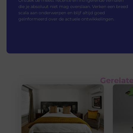
Ontdek de meest recente en intrigerende verhalen
die je absoluut niet mag overslaan. Verken een breed
scala aan onderwerpen en blijf altijd goed
geïnformeerd over de actuele ontwikkelingen.
Gerelate