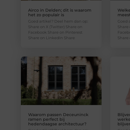
Airco in Delden; dit is waarom
Welke
het zo populair is
meest
Goed artikel? Deel hem dan op:
Goed a
Share on X (Twitter) Share on
Share 
Facebook Share on Pinterest
Facebo
Share on LinkedIn Share
Share 
Waarom passen Deceuninck
Blijv
ramen perfect bij
werke
hedendaagse architectuur?
blijve