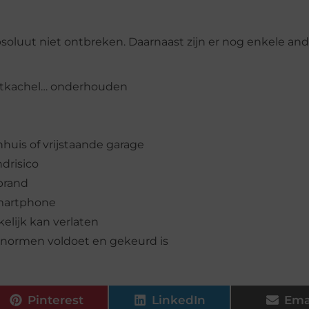
luut niet ontbreken. Daarnaast zijn er nog enkele and
houtkachel… onderhouden
huis of vrijstaande garage
drisico
brand
smartphone
elijk kan verlaten
le normen voldoet en gekeurd is
Pinterest
LinkedIn
Ema