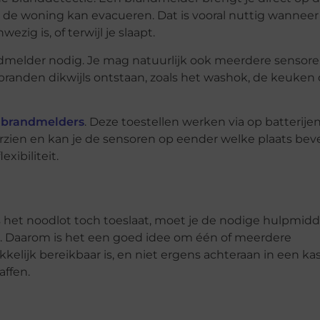
 de woning kan evacueren. Dat is vooral nuttig wanneer
ig is, of terwijl je slaapt.
dmelder nodig. Je mag natuurlijk ook meerdere sensor
 branden dikwijls ontstaan, zoals het washok, de keuken 
 brandmelders
. Deze toestellen werken via op batterijen
zien en kan je de sensoren op eender welke plaats bev
xibiliteit.
ls het noodlot toch toeslaat, moet je de nodige hulpmid
. Daarom is het een goed idee om één of meerdere
kelijk bereikbaar is, en niet ergens achteraan in een kast
affen.