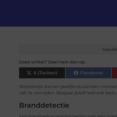
Gepubli
Goed artikel? Deel hem dan op:
X (Twitter)
Facebook
Wereldwijd sterven jaarlijks duizenden mensen
valt te vermijden. Bespaar jezelf heel wat leed
Branddetectie
Een brandveilige woning begint met een goede