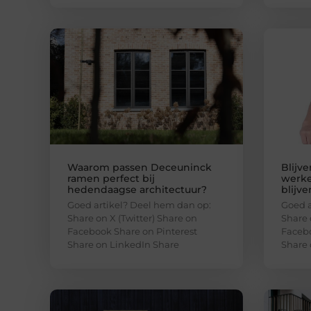
Waarom passen Deceuninck
Blijv
ramen perfect bij
werke
hedendaagse architectuur?
blijve
Goed artikel? Deel hem dan op:
Goed a
Share on X (Twitter) Share on
Share 
Facebook Share on Pinterest
Facebo
Share on LinkedIn Share
Share 