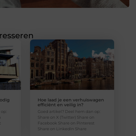
eresseren
odig
Hoe laad je een verhuiswagen
efficiënt en veilig in?
 op:
Goed artikel? Deel hem dan op:
n
Share on X (Twitter) Share on
t
Facebook Share on Pinterest
Share on LinkedIn Share