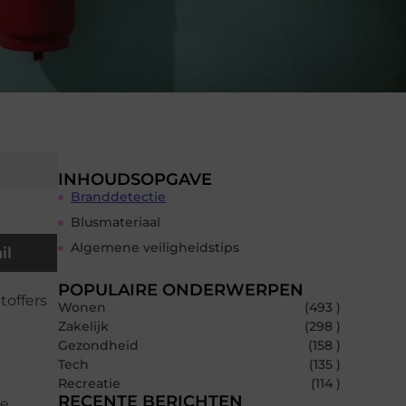
INHOUDSOPGAVE
Branddetectie
Blusmateriaal
Algemene veiligheidstips
il
POPULAIRE ONDERWERPEN
toffers
Wonen
(493 )
Zakelijk
(298 )
Gezondheid
(158 )
Tech
(135 )
Recreatie
(114 )
RECENTE BERICHTEN
de