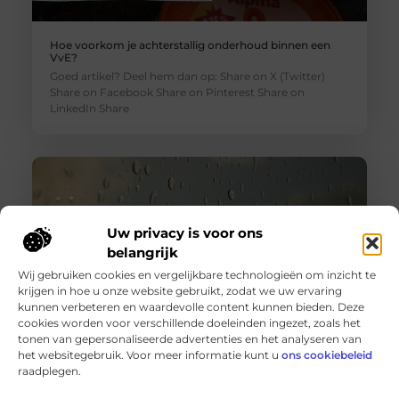
Hoe voorkom je achterstallig onderhoud binnen een
VvE?
Goed artikel? Deel hem dan op: Share on X (Twitter)
Share on Facebook Share on Pinterest Share on
LinkedIn Share
Uw privacy is voor ons
belangrijk
Wij gebruiken cookies en vergelijkbare technologieën om inzicht te
krijgen in hoe u onze website gebruikt, zodat we uw ervaring
kunnen verbeteren en waardevolle content kunnen bieden. Deze
cookies worden voor verschillende doeleinden ingezet, zoals het
tonen van gepersonaliseerde advertenties en het analyseren van
Wanneer schakel je een glaszetter in en wat kun je van
het websitegebruik. Voor meer informatie kunt u
ons cookiebeleid
hem verwachten?
raadplegen.
Goed artikel? Deel hem dan op: Share on X (Twitter)
Share on Facebook Share on Pinterest Share on