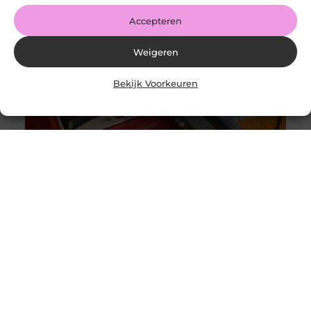
LinkedIn Share
Accepteren
Weigeren
Bekijk Voorkeuren
Originele vs. universele stofzuigerzakken: wat is beter?
Goed artikel? Deel hem dan op: Share on X (Twitter)
Share on Facebook Share on Pinterest Share on
LinkedIn Share
Intergas storing 4 wat betekent het en wat kun je doen?
Goed artikel? Deel hem dan op: Share on X (Twitter)