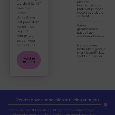
Met een
worden? Schrijf
buscamper op
mee met
pad: wat je moet
weten voordat je
Losser-
vertrekt
digitaal.nl en
laat jouw stem
Welke
horen in de
graafmachine
regio. Jij
past bij uw
schrijft, wij
werkzaamheden?
zorgen voor
het podium.
Handdoeken
bedrukken: geef je
merk letterlijk iets
zachts in handen
Meld je
nu aan
Verken onze aanbevolen artikelen voor jou
Ontdek de meest recente en intrigerende verhalen die je
absoluut niet mag overslaan. Verken een breed scala aan