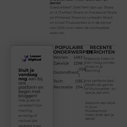
denkt
Goed artikel? Deel hem dan op: Share
on X (Twitter) Share on Facebook Share
on Pinterest Share on LinkedIn Share
on Email Thuiswerken is in de zomer
van 2026 voor velen de normaalste
zaak van
POPULAIRE
RECENTE
ONDERWERPEN
BERICHTEN
Wonen
(493 )
Rijbewijs halen in
Den Haag zonder
Zakelijk
(298 )
stress in je
(158
Sluit je
planning
Gezondheid
vandaag
)
nog
aan bij
Tech
(135 )
Het perfecte bed
ons
kiezen als gamer
platform en
Recreatie
(114 )
of thuiswerker: zo
begin met
doe je dat slim
bloggen!
Heb jij iets te
Waarom een kluis
vertellen? Een
in jouw
mening,
thuiskantoor
meer doet dan je
ervaring of
denkt
verhaal dat
gedeeld mag