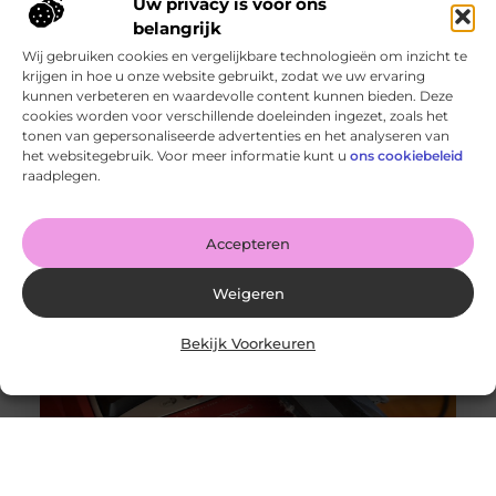
Uw privacy is voor ons
belangrijk
Wij gebruiken cookies en vergelijkbare technologieën om inzicht te
krijgen in hoe u onze website gebruikt, zodat we uw ervaring
kunnen verbeteren en waardevolle content kunnen bieden. Deze
cookies worden voor verschillende doeleinden ingezet, zoals het
tonen van gepersonaliseerde advertenties en het analyseren van
Wanneer schakel je een glaszetter in en wat kun je van
het websitegebruik. Voor meer informatie kunt u
ons cookiebeleid
hem verwachten?
raadplegen.
Goed artikel? Deel hem dan op: Share on X (Twitter)
Share on Facebook Share on Pinterest Share on
LinkedIn Share
Accepteren
Weigeren
Bekijk Voorkeuren