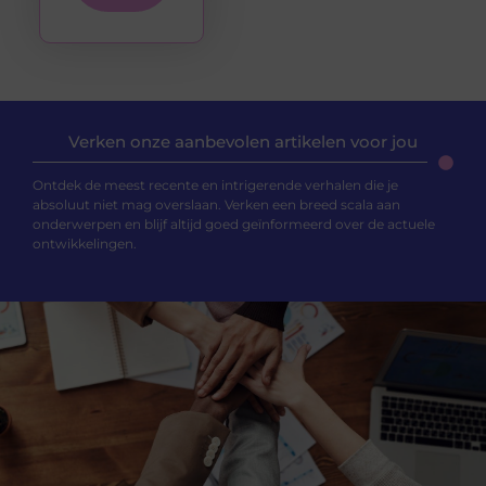
Verken onze aanbevolen artikelen voor jou
Ontdek de meest recente en intrigerende verhalen die je
absoluut niet mag overslaan. Verken een breed scala aan
onderwerpen en blijf altijd goed geïnformeerd over de actuele
ontwikkelingen.