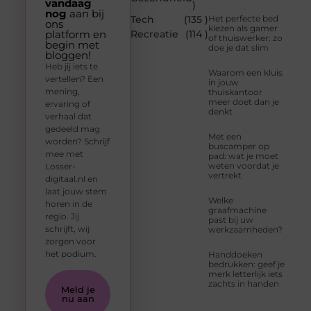
vandaag
)
nog
aan bij
Tech
(135 )
Het perfecte bed
ons
kiezen als gamer
platform en
Recreatie
(114 )
of thuiswerker: zo
begin met
doe je dat slim
bloggen!
Heb jij iets te
Waarom een kluis
vertellen? Een
in jouw
mening,
thuiskantoor
meer doet dan je
ervaring of
denkt
verhaal dat
gedeeld mag
Met een
worden? Schrijf
buscamper op
mee met
pad: wat je moet
weten voordat je
Losser-
vertrekt
digitaal.nl en
laat jouw stem
Welke
horen in de
graafmachine
regio. Jij
past bij uw
schrijft, wij
werkzaamheden?
zorgen voor
het podium.
Handdoeken
bedrukken: geef je
merk letterlijk iets
zachts in handen
Meld je
nu aan