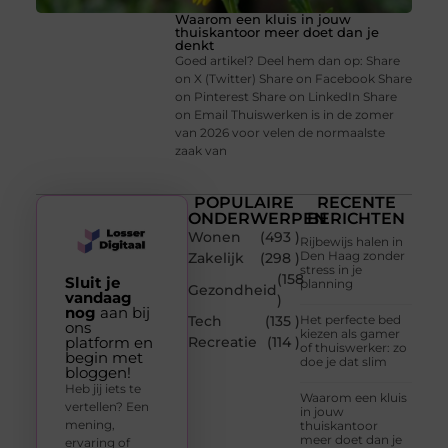
Waarom een kluis in jouw
thuiskantoor meer doet dan je
denkt
Goed artikel? Deel hem dan op: Share
on X (Twitter) Share on Facebook Share
on Pinterest Share on LinkedIn Share
on Email Thuiswerken is in de zomer
van 2026 voor velen de normaalste
zaak van
POPULAIRE
RECENTE
ONDERWERPEN
BERICHTEN
Wonen
(493 )
Rijbewijs halen in
Den Haag zonder
Zakelijk
(298 )
stress in je
(158
Sluit je
planning
Gezondheid
vandaag
)
nog
aan bij
Tech
(135 )
Het perfecte bed
ons
kiezen als gamer
platform en
Recreatie
(114 )
of thuiswerker: zo
begin met
doe je dat slim
bloggen!
Heb jij iets te
Waarom een kluis
vertellen? Een
in jouw
mening,
thuiskantoor
meer doet dan je
ervaring of