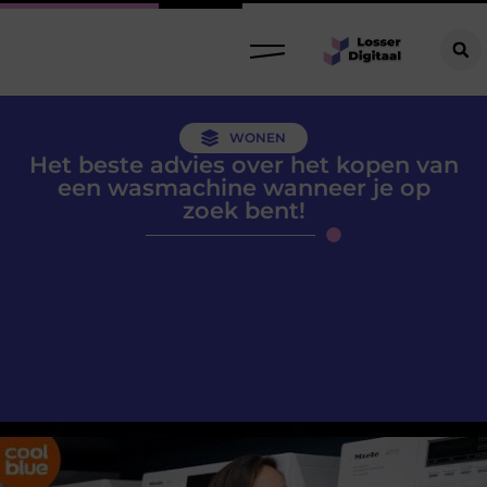
WONEN
Het beste advies over het kopen van
een wasmachine wanneer je op
zoek bent!