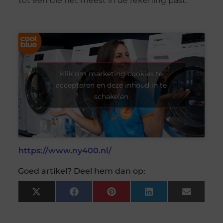
tot één die het meest in de rekening past.
Klik om marketing cookies te
accepteren en deze inhoud in te
schakelen
https://www.ny400.nl/
Goed artikel? Deel hem dan op:
X
Facebook
Pinterest
LinkedIn
Email
(Twitter)