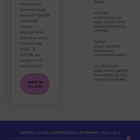
denkt
verhaal dat
gedeeld mag
Met een
worden? Schrijf
buscamper op
mee met
pad: wat je moet
weten voordat je
Losser-
vertrekt
digitaal.nl en
laat jouw stem
Welke
horen in de
graafmachine
regio. Jij
past bij uw
schrijft, wij
werkzaamheden?
zorgen voor
het podium.
Handdoeken
bedrukken: geef je
merk letterlijk iets
zachts in handen
Meld je
nu aan
Verken onze aanbevolen artikelen voor jou