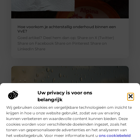
Hoe voorkom je achterstallig onderhoud binnen een
VvE?
Goed artikel? Deel hem dan op: Share on X (Twitter)
Share on Facebook Share on Pinterest Share on
LinkedIn Share
Uw privacy is voor ons
belangrijk
Wij gebruiken cookies en vergelijkbare technologieën om inzicht te
krijgen in hoe u onze website gebruikt, zodat we uw ervaring
kunnen verbeteren en waardevolle content kunnen bieden. Deze
cookies worden voor verschillende doeleinden ingezet, zoals het
tonen van gepersonaliseerde advertenties en het analyseren van
Wanneer schakel je een glaszetter in en wat kun je van
het websitegebruik. Voor meer informatie kunt u
ons cookiebeleid
hem verwachten?