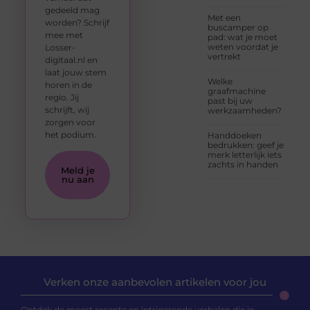
gedeeld mag
Met een
worden? Schrijf
buscamper op
mee met
pad: wat je moet
weten voordat je
Losser-
vertrekt
digitaal.nl en
laat jouw stem
Welke
horen in de
graafmachine
regio. Jij
past bij uw
schrijft, wij
werkzaamheden?
zorgen voor
het podium.
Handdoeken
bedrukken: geef je
merk letterlijk iets
zachts in handen
Meld je
nu aan
Verken onze aanbevolen artikelen voor jou
Ontdek de meest recente en intrigerende verhalen die je