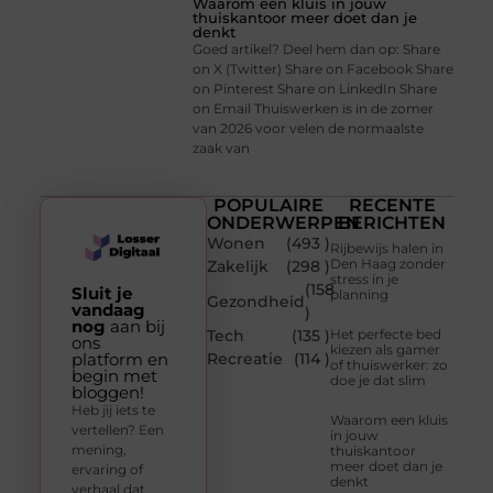
Waarom een kluis in jouw
thuiskantoor meer doet dan je
denkt
Goed artikel? Deel hem dan op: Share
on X (Twitter) Share on Facebook Share
on Pinterest Share on LinkedIn Share
on Email Thuiswerken is in de zomer
van 2026 voor velen de normaalste
zaak van
POPULAIRE
RECENTE
ONDERWERPEN
BERICHTEN
Wonen
(493 )
Rijbewijs halen in
Den Haag zonder
Zakelijk
(298 )
stress in je
(158
Sluit je
planning
Gezondheid
vandaag
)
nog
aan bij
Tech
(135 )
Het perfecte bed
ons
kiezen als gamer
platform en
Recreatie
(114 )
of thuiswerker: zo
begin met
doe je dat slim
bloggen!
Heb jij iets te
Waarom een kluis
vertellen? Een
in jouw
mening,
thuiskantoor
meer doet dan je
ervaring of
denkt
verhaal dat