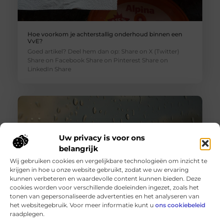
Hoe voorkom je achterstallig onderhoud binnen een
VvE?
Goed artikel? Deel hem dan op: Share on X (Twitter)
Share on Facebook Share on Pinterest Share on
LinkedIn Share
Uw privacy is voor ons
belangrijk
Wij gebruiken cookies en vergelijkbare technologieën om inzicht te
krijgen in hoe u onze website gebruikt, zodat we uw ervaring
kunnen verbeteren en waardevolle content kunnen bieden. Deze
cookies worden voor verschillende doeleinden ingezet, zoals het
tonen van gepersonaliseerde advertenties en het analyseren van
Wanneer schakel je een glaszetter in en wat kun je van
het websitegebruik. Voor meer informatie kunt u
ons cookiebeleid
hem verwachten?
raadplegen.
Goed artikel? Deel hem dan op: Share on X (Twitter)