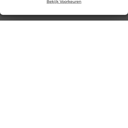
Bekijk Voorkeuren
Share on Facebook Share on Pinterest Share on
LinkedIn Share
Latex spuiten in nieuwbouw: snel, strak en duurzaam
afwerken
Goed artikel? Deel hem dan op: Share on X (Twitter)
Share on Facebook Share on Pinterest Share on
LinkedIn Share