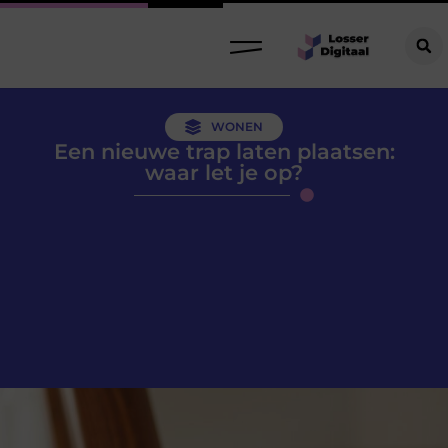
WONEN
Een nieuwe trap laten plaatsen:
waar let je op?