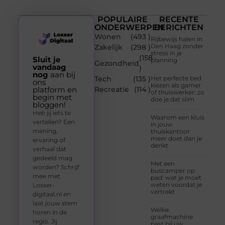
POPULAIRE
RECENTE
ONDERWERPEN
BERICHTEN
Wonen
(493 )
Rijbewijs halen in
Den Haag zonder
Zakelijk
(298 )
stress in je
(158
Sluit je
planning
Gezondheid
vandaag
)
nog
aan bij
Tech
(135 )
Het perfecte bed
ons
kiezen als gamer
platform en
Recreatie
(114 )
of thuiswerker: zo
begin met
doe je dat slim
bloggen!
Heb jij iets te
Waarom een kluis
vertellen? Een
in jouw
mening,
thuiskantoor
meer doet dan je
ervaring of
denkt
verhaal dat
gedeeld mag
Met een
worden? Schrijf
buscamper op
mee met
pad: wat je moet
weten voordat je
Losser-
vertrekt
digitaal.nl en
laat jouw stem
Welke
horen in de
graafmachine
regio. Jij
past bij uw