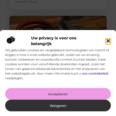
LinkedIn Share
Uw privacy is voor ons
belangrijk
Wij gebruiken cookies en vergelijkbare technologieën om inzicht te
krijgen in hoe u onze website gebruikt, zodat we uw ervaring
kunnen verbeteren en waardevolle content kunnen bieden. Deze
cookies worden voor verschillende doeleinden ingezet, zoals het
tonen van gepersonaliseerde advertenties en het analyseren van
Originele vs. universele stofzuigerzakken: wat is beter?
het websitegebruik. Voor meer informatie kunt u
ons cookiebeleid
Goed artikel? Deel hem dan op: Share on X (Twitter)
raadplegen.
Share on Facebook Share on Pinterest Share on
LinkedIn Share
Accepteren
Weigeren
Intergas storing 4 wat betekent het en wat kun je doen?
Goed artikel? Deel hem dan op: Share on X (Twitter)