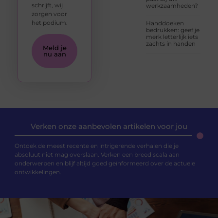
schrijft, wij
werkzaamheden?
zorgen voor
het podium.
Handdoeken
bedrukken: geef je
merk letterlijk iets
zachts in handen
Meld je
nu aan
Verken onze aanbevolen artikelen voor jou
Ontdek de meest recente en intrigerende verhalen die je
absoluut niet mag overslaan. Verken een breed scala aan
onderwerpen en blijf altijd goed geïnformeerd over de actuele
ontwikkelingen.