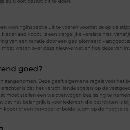
 als u ooit besluit dit te doen.
en ​​woninginspectie uit te voeren voordat ze op de stipp
ederland koopt, is een dergelijke vereiste niet. Vanaf ju
ring van een taxatie door een gediplomeerd vastgoedta
t u moet weten over deze nieuwe wet en hoe deze van in
erend goed?
en aangenomen. Deze geeft algemene regels voor het 
erachter is dat het verschillende spelers op de vastgoe
taat moet stellen een weloverwogen beslissing te neme
 dat het belangrijk is voor iedereen die betrokken is bij
 koper of een verkoper of beide is, om op de hoogte te 
?