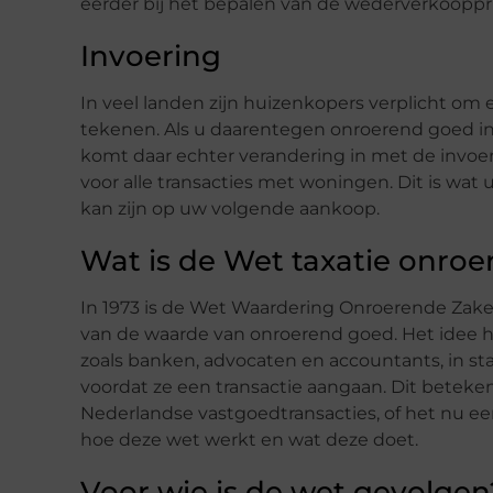
eerder bij het bepalen van de wederverkoopprijs
Invoering
In veel landen zijn huizenkopers verplicht om e
tekenen. Als u daarentegen onroerend goed in N
komt daar echter verandering in met de invoe
voor alle transacties met woningen. Dit is wa
kan zijn op uw volgende aankoop.
Wat is de Wet taxatie onro
In 1973 is de Wet Waardering Onroerende Zak
van de waarde van onroerend goed. Het idee hi
zoals banken, advocaten en accountants, in s
voordat ze een transactie aangaan. Dit betekent
Nederlandse vastgoedtransacties, of het nu een
hoe deze wet werkt en wat deze doet.
Voor wie is de wet gevolgen