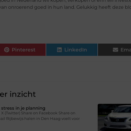
goed in Nederland wil kopen, verkopen of erin wil inves
 van onroerend goed in hun land. Gelukkig heeft deze b
Pinterest
LinkedIn
Ema
r inzicht
stress in je planning
 X (Twitter) Share on Facebook Share on
il Rijbewijs halen in Den Haag voelt voor