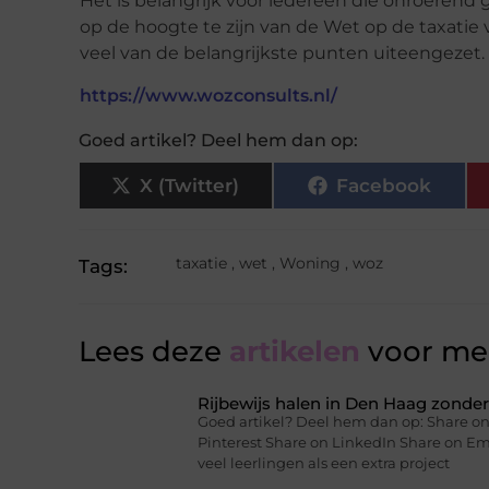
Het is belangrijk voor iedereen die onroerend 
op de hoogte te zijn van de Wet op de taxatie
veel van de belangrijkste punten uiteengezet.
https://www.wozconsults.nl/
Goed artikel? Deel hem dan op:
X (Twitter)
Facebook
taxatie
,
wet
,
Woning
,
woz
Tags:
Lees deze
artikelen
voor mee
Rijbewijs halen in Den Haag zonder 
Goed artikel? Deel hem dan op: Share on
Pinterest Share on LinkedIn Share on Ema
veel leerlingen als een extra project