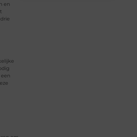
n en
t
drie
elijke
odig
n een
deze
t