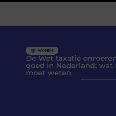
WONEN
De Wet taxatie onroere
goed in Nederland: wat 
moet weten