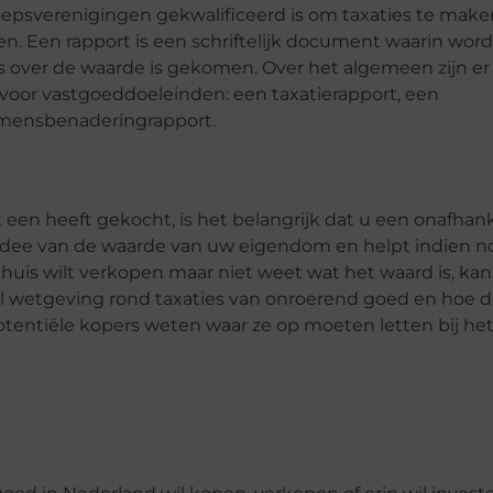
oepsverenigingen gekwalificeerd is om taxaties te make
n. Een rapport is een schriftelijk document waarin word
s over de waarde is gekomen. Over het algemeen zijn er 
voor vastgoeddoeleinden: een taxatierapport, een
omensbenaderingrapport.
een heeft gekocht, is het belangrijk dat u een onafhank
d idee van de waarde van uw eigendom en helpt indien n
huis wilt verkopen maar niet weet wat het waard is, ka
eel wetgeving rond taxaties van onroerend goed en hoe 
potentiële kopers weten waar ze op moeten letten bij he