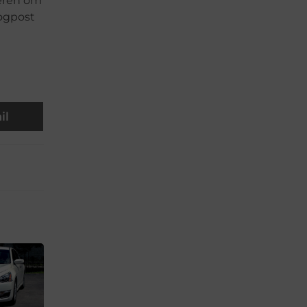
teren om
logpost
il