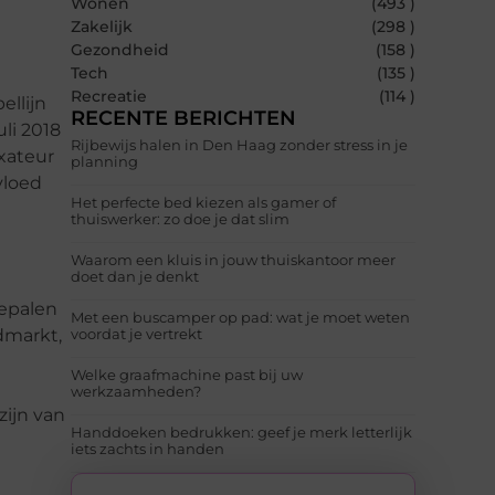
Wonen
(493 )
Zakelijk
(298 )
Gezondheid
(158 )
Tech
(135 )
Recreatie
(114 )
ellijn
RECENTE BERICHTEN
li 2018
Rijbewijs halen in Den Haag zonder stress in je
xateur
planning
vloed
Het perfecte bed kiezen als gamer of
thuiswerker: zo doe je dat slim
Waarom een kluis in jouw thuiskantoor meer
doet dan je denkt
bepalen
Met een buscamper op pad: wat je moet weten
dmarkt,
voordat je vertrekt
n
Welke graafmachine past bij uw
werkzaamheden?
zijn van
Handdoeken bedrukken: geef je merk letterlijk
iets zachts in handen