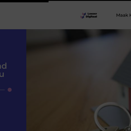
Maak 
nd
u