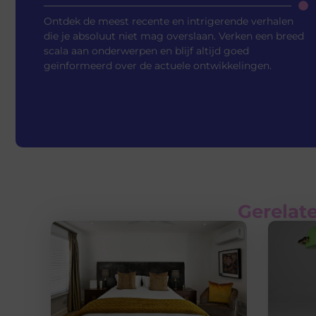
Ontdek de meest recente en intrigerende verhalen
die je absoluut niet mag overslaan. Verken een breed
scala aan onderwerpen en blijf altijd goed
geïnformeerd over de actuele ontwikkelingen.
Gerelate