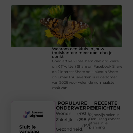
Waarom een kluis in jouw
thuiskantoor meer doet dan je
denkt
Goed artikel? Deel hem dan op: Share
on X (Twitter) Share on Facebook Share
on Pinterest Share on LinkedIn Share
on Email Thuiswerken is in de zomer
van 2026 voor velen de normaalste
zaak van
POPULAIRE
RECENTE
ONDERWERPEN
BERICHTEN
Wonen
(493 )
Rijbewijs halen in
Den Haag zonder
Zakelijk
(298 )
stress in je
(158
Sluit je
planning
Gezondheid
vandaag
)