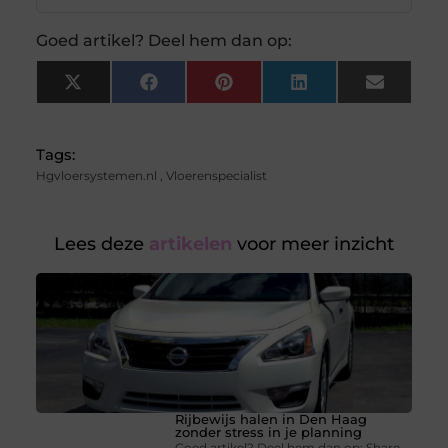
Goed artikel? Deel hem dan op:
X
Facebook
Pinterest
LinkedIn
Email
(Twitter)
Tags:
Hgvloersystemen.nl
,
Vloerenspecialist
Lees deze
artikelen
voor meer inzicht
Rijbewijs halen in Den Haag
zonder stress in je planning
Goed artikel? Deel hem dan op: Share