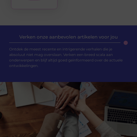
Verken onze aanbevolen artikelen voor jou
Ontdek de meest recente en intrigerende verhalen die je
absoluut niet mag overslaan. Verken een breed scala aan
onderwerpen en blijf altijd goed geïnformeerd over de actuele
ontwikkelingen.