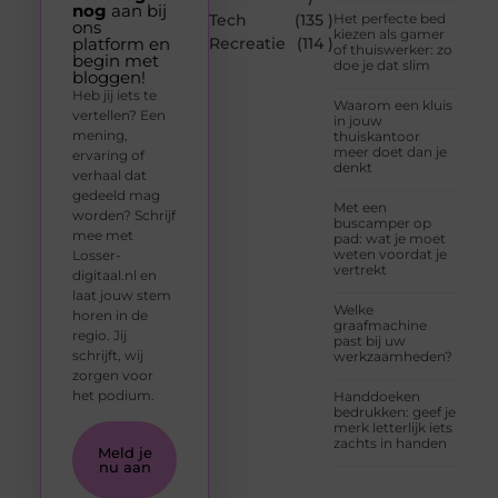
nog
aan bij
Tech
(135 )
Het perfecte bed
ons
kiezen als gamer
platform en
Recreatie
(114 )
of thuiswerker: zo
begin met
doe je dat slim
bloggen!
Heb jij iets te
Waarom een kluis
vertellen? Een
in jouw
mening,
thuiskantoor
meer doet dan je
ervaring of
denkt
verhaal dat
gedeeld mag
Met een
worden? Schrijf
buscamper op
mee met
pad: wat je moet
weten voordat je
Losser-
vertrekt
digitaal.nl en
laat jouw stem
Welke
horen in de
graafmachine
regio. Jij
past bij uw
schrijft, wij
werkzaamheden?
zorgen voor
het podium.
Handdoeken
bedrukken: geef je
merk letterlijk iets
zachts in handen
Meld je
nu aan