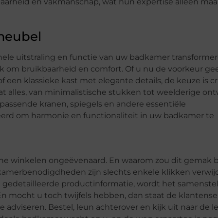
arheid en vakmanschap, wat hun expertise alleen maa
rmeubel
ele uitstraling en functie van uw badkamer transformer
k om bruikbaarheid en comfort. Of u nu de voorkeur gee
en klassieke kast met elegante details, de keuze is cru
 alles, van minimalistische stukken tot weelderige on
jpassende kranen, spiegels en andere essentiële
erd om harmonie en functionaliteit in uw badkamer te
online winkelen ongeëvenaard. En waarom zou dit gemak 
dkamerbenodigdheden zijn slechts enkele klikken verwij
en gedetailleerde productinformatie, wordt het samenste
n mocht u toch twijfels hebben, dan staat de klantense
 adviseren. Bestel, leun achterover en kijk uit naar de l