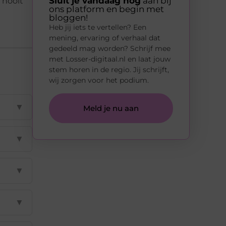
Sluit je vandaag nog
aan bij
 nooit
ons platform en begin met
bloggen!
Heb jij iets te vertellen? Een
mening, ervaring of verhaal dat
gedeeld mag worden? Schrijf mee
met Losser-digitaal.nl en laat jouw
stem horen in de regio. Jij schrijft,
wij zorgen voor het podium.
▼
Meld je nu aan
▼
▼
▼