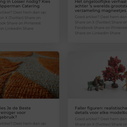
ing in Losser nodig? Kies
Het ongelooflijke verhaal
Opperman Catering
achter ’s werelds grootst
verzameling magneetjes
rtikel? Deel hem dan op:
Goed artikel? Deel hem dan
on X (Twitter) Share on
Share on X (Twitter) Share o
ok Share on Pinterest
Facebook Share on Pinteres
on LinkedIn Share
Share on LinkedIn Share
ies Je de Beste
Faller figuren: realistisch
reiniger voor
details voor elke modelb
gebruik?
Goed artikel? Deel hem dan
rtikel? Deel hem dan op:
Share on X (Twitter) Share o