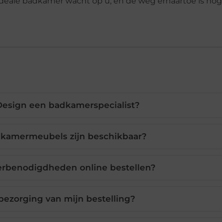
 ideale badkamer wacht op u, en de weg ernaartoe is nog
Design een badkamerspecialist?
dkamermeubels zijn beschikbaar?
erbenodigdheden online bestellen?
bezorging van mijn bestelling?