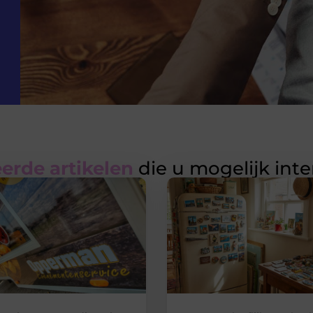
erde artikelen
die u mogelijk int