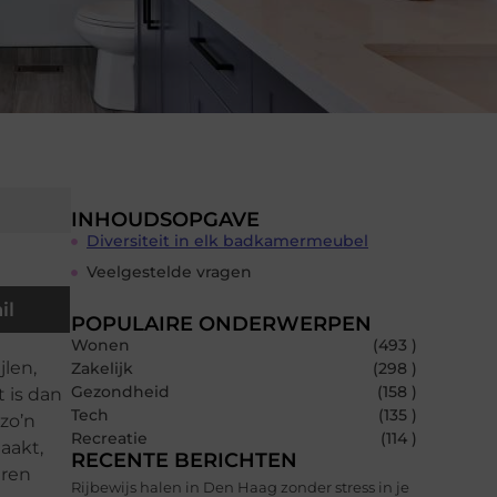
INHOUDSOPGAVE
Diversiteit in elk badkamermeubel
Veelgestelde vragen
il
POPULAIRE ONDERWERPEN
Wonen
(493 )
jlen,
Zakelijk
(298 )
Gezondheid
(158 )
 is dan
Tech
(135 )
zo’n
Recreatie
(114 )
aakt,
RECENTE BERICHTEN
aren
Rijbewijs halen in Den Haag zonder stress in je