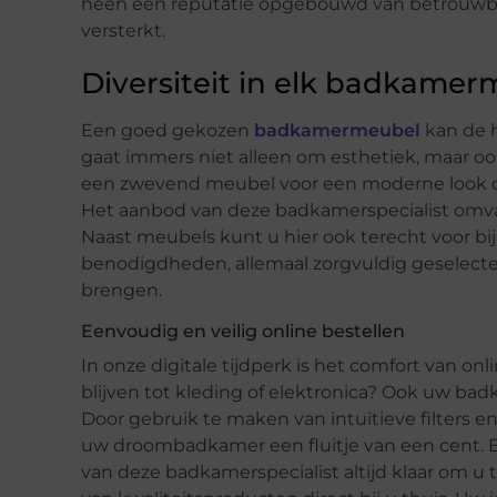
heen een reputatie opgebouwd van betrouwba
versterkt.
Diversiteit in elk badkame
Een goed gekozen
badkamermeubel
kan de h
gaat immers niet alleen om esthetiek, maar oo
een zwevend meubel voor een moderne look of e
Het aanbod van deze badkamerspecialist omvat
Naast meubels kunt u hier ook terecht voor bi
benodigdheden, allemaal zorgvuldig geselecte
brengen.
Eenvoudig en veilig online bestellen
In onze digitale tijdperk is het comfort van 
blijven tot kleding of elektronica? Ook uw ba
Door gebruik te maken van intuïtieve filters 
uw droombadkamer een fluitje van een cent. E
van deze badkamerspecialist altijd klaar om u te