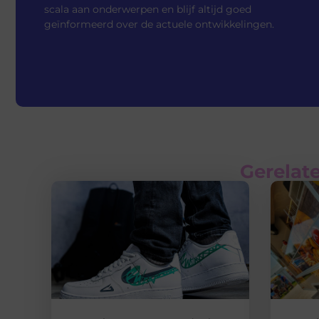
scala aan onderwerpen en blijf altijd goed
geïnformeerd over de actuele ontwikkelingen.
Gerelate