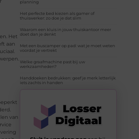
r
planning
Het perfecte bed kiezen als gamer of
thuiswerker: zo doe je dat slim
Waarom een kluis in jouw thuiskantoor meer
doet dan je denkt
en. Het
ft aan
Met een buscamper op pad: wat je moet weten
voordat je vertrekt
ciaal.
twerpen.
Welke graafmachine past bij uw
werkzaamheden?
Handdoeken bedrukken: geef je merk letterlijk
iets zachts in handen
beperkt
derd.
llen van
rvice
evering