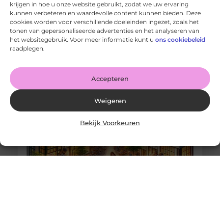
krijgen in hoe u onze website gebruikt, zodat we uw ervaring
kunnen verbeteren en waardevolle content kunnen bieden. Deze
cookies worden voor verschillende doeleinden ingezet, zoals het
Mixen: de perfecte basis voor al je bakavonturen
tonen van gepersonaliseerde advertenties en het analyseren van
Goed artikel? Deel hem dan op: Share on X (Twitter)
het websitegebruik. Voor meer informatie kunt u
ons cookiebeleid
Share on Facebook Share on Pinterest Share on
raadplegen.
LinkedIn Share
Accepteren
Weigeren
Bekijk Voorkeuren
Elastische Veters: Het Geschenk Dat Altijd Past
Goed artikel? Deel hem dan op: Share on X (Twitter)
Share on Facebook Share on Pinterest Share on
LinkedIn Share