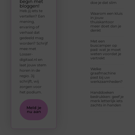
begin met
doe je dat slim
bloggen!
Heb jij iets te
Waarom een kluis
vertellen? Een
in jouw
mening,
thuiskantoor
meer doet dan je
ervaring of
denkt
verhaal dat
gedeeld mag
Met een
worden? Schrijf
buscamper op
mee met
pad: wat je moet
weten voordat je
Losser-
vertrekt
digitaal.nl en
laat jouw stem
Welke
horen in de
graafmachine
regio. Jij
past bij uw
schrijft, wij
werkzaamheden?
zorgen voor
het podium.
Handdoeken
bedrukken: geef je
merk letterlijk iets
zachts in handen
Meld je
nu aan