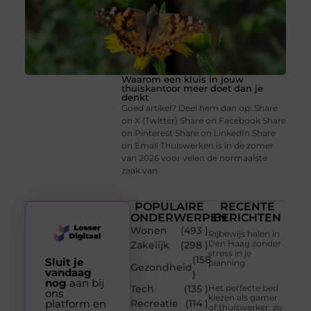
Waarom een kluis in jouw
thuiskantoor meer doet dan je
denkt
Goed artikel? Deel hem dan op: Share
on X (Twitter) Share on Facebook Share
on Pinterest Share on LinkedIn Share
on Email Thuiswerken is in de zomer
van 2026 voor velen de normaalste
zaak van
POPULAIRE
RECENTE
ONDERWERPEN
BERICHTEN
Wonen
(493 )
Rijbewijs halen in
Den Haag zonder
Zakelijk
(298 )
stress in je
(158
Sluit je
planning
Gezondheid
vandaag
)
nog
aan bij
Tech
(135 )
Het perfecte bed
ons
kiezen als gamer
platform en
Recreatie
(114 )
of thuiswerker: zo