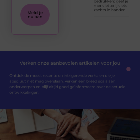
bedrukken: geef je
merk letterlijk iets
zachts in handen
Meld je
nu aan
Verken onze aanbevolen artikelen voor jou
Ontdek de meest recente en intrigerende verhalen die je
absoluut niet mag overslaan. Verken een breed scala aan
onderwerpen en blijf altijd goed geïnformeerd over de actuele
ontwikkelingen.