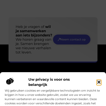
Heb je vragen of
wil
je samenwerken
aan iets bijzonders?
We horen graag van
Neem contact op
je. Samen brengen
we nieuwe verhalen
tot leven.
Uw privacy is voor ons
Over Losser Digitaal
belangrijk
“Kijk omhoog. Vind het wonder in het gewone.”
Wij gebruiken cookies en vergelijkbare technologieën om inzicht te
Losser-digitaal.nl nodigt je uit om de magie in het alledaagse
krijgen in hoe u onze website gebruikt, zodat we uw ervaring
te zien. Inspirerende blogs en verhalen die verwondering
kunnen verbeteren en waardevolle content kunnen bieden. Deze
oproepen en het leven in een ander licht zetten.
cookies worden voor verschillende doeleinden ingezet, zoals het