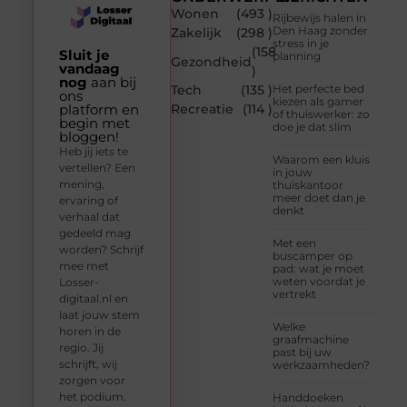
Wonen
(493 )
Rijbewijs halen in
Den Haag zonder
Zakelijk
(298 )
stress in je
(158
Sluit je
planning
Gezondheid
vandaag
)
nog
aan bij
Tech
(135 )
Het perfecte bed
ons
kiezen als gamer
platform en
Recreatie
(114 )
of thuiswerker: zo
begin met
doe je dat slim
bloggen!
Heb jij iets te
Waarom een kluis
vertellen? Een
in jouw
mening,
thuiskantoor
meer doet dan je
ervaring of
denkt
verhaal dat
gedeeld mag
Met een
worden? Schrijf
buscamper op
mee met
pad: wat je moet
weten voordat je
Losser-
vertrekt
digitaal.nl en
laat jouw stem
Welke
horen in de
graafmachine
regio. Jij
past bij uw
schrijft, wij
werkzaamheden?
zorgen voor
het podium.
Handdoeken