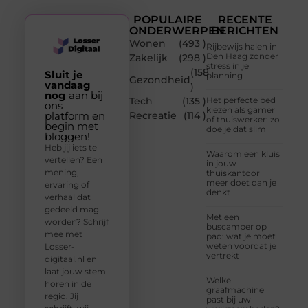
POPULAIRE
RECENTE
ONDERWERPEN
BERICHTEN
Wonen
(493 )
Rijbewijs halen in
Den Haag zonder
Zakelijk
(298 )
stress in je
(158
Sluit je
planning
Gezondheid
vandaag
)
nog
aan bij
Tech
(135 )
Het perfecte bed
ons
kiezen als gamer
platform en
Recreatie
(114 )
of thuiswerker: zo
begin met
doe je dat slim
bloggen!
Heb jij iets te
Waarom een kluis
vertellen? Een
in jouw
mening,
thuiskantoor
meer doet dan je
ervaring of
denkt
verhaal dat
gedeeld mag
Met een
worden? Schrijf
buscamper op
mee met
pad: wat je moet
weten voordat je
Losser-
vertrekt
digitaal.nl en
laat jouw stem
Welke
horen in de
graafmachine
regio. Jij
past bij uw