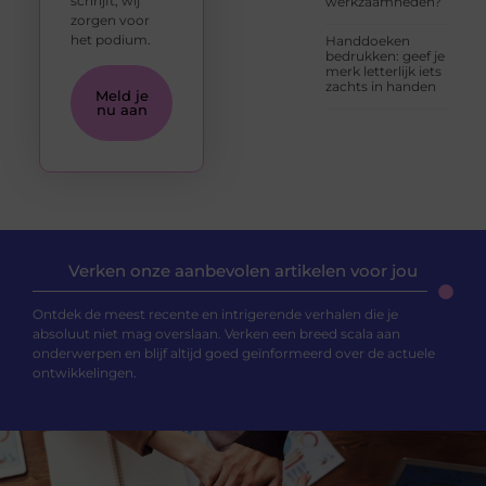
schrijft, wij
werkzaamheden?
zorgen voor
het podium.
Handdoeken
bedrukken: geef je
merk letterlijk iets
zachts in handen
Meld je
nu aan
Verken onze aanbevolen artikelen voor jou
Ontdek de meest recente en intrigerende verhalen die je
absoluut niet mag overslaan. Verken een breed scala aan
onderwerpen en blijf altijd goed geïnformeerd over de actuele
ontwikkelingen.