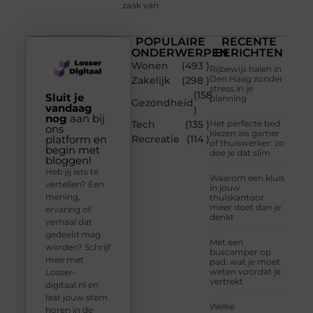
zaak van
POPULAIRE
RECENTE
ONDERWERPEN
BERICHTEN
Wonen
(493 )
Rijbewijs halen in
Den Haag zonder
Zakelijk
(298 )
stress in je
(158
Sluit je
planning
Gezondheid
vandaag
)
nog
aan bij
Tech
(135 )
Het perfecte bed
ons
kiezen als gamer
platform en
Recreatie
(114 )
of thuiswerker: zo
begin met
doe je dat slim
bloggen!
Heb jij iets te
Waarom een kluis
vertellen? Een
in jouw
mening,
thuiskantoor
meer doet dan je
ervaring of
denkt
verhaal dat
gedeeld mag
Met een
worden? Schrijf
buscamper op
mee met
pad: wat je moet
weten voordat je
Losser-
vertrekt
digitaal.nl en
laat jouw stem
Welke
horen in de