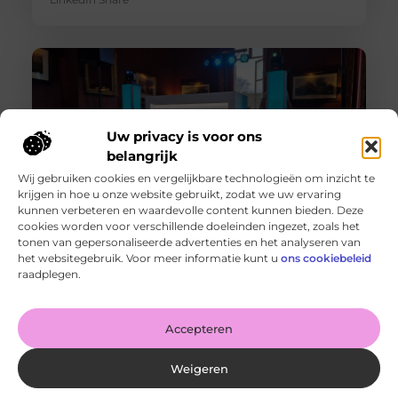
Uw privacy is voor ons
belangrijk
Wij gebruiken cookies en vergelijkbare technologieën om inzicht te
krijgen in hoe u onze website gebruikt, zodat we uw ervaring
kunnen verbeteren en waardevolle content kunnen bieden. Deze
cookies worden voor verschillende doeleinden ingezet, zoals het
Een Feest DJ Huren voor je Bedrijfsfeest: De Sleutel tot
tonen van gepersonaliseerde advertenties en het analyseren van
Succes
het websitegebruik. Voor meer informatie kunt u
ons cookiebeleid
Goed artikel? Deel hem dan op: Share on X (Twitter)
raadplegen.
Share on Facebook Share on Pinterest Share on
LinkedIn Share
Accepteren
Weigeren