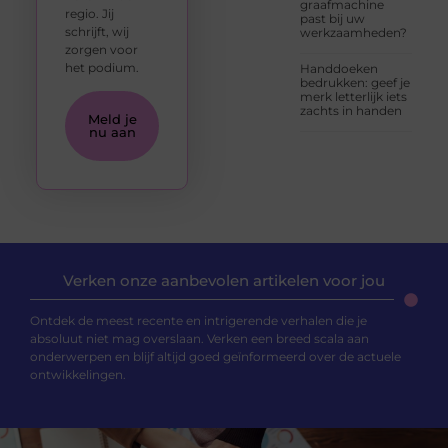
graafmachine
regio. Jij
past bij uw
schrijft, wij
werkzaamheden?
zorgen voor
het podium.
Handdoeken
bedrukken: geef je
merk letterlijk iets
zachts in handen
Meld je
nu aan
Verken onze aanbevolen artikelen voor jou
Ontdek de meest recente en intrigerende verhalen die je
absoluut niet mag overslaan. Verken een breed scala aan
onderwerpen en blijf altijd goed geïnformeerd over de actuele
ontwikkelingen.