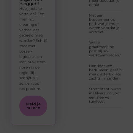
meer doet dan je
bloggen!
denkt
Heb jij iets te
vertellen? Een
Met een
mening,
buscamper op
pad: wat je moet
ervaring of
weten voordat je
verhaal dat
vertrekt
gedeeld mag
worden? Schrijf
Welke
mee met
graafmachine
past bij uw
Losser-
werkzaamheden?
digitaal.nl en
laat jouw stem
Handdoeken
horen in de
bedrukken: geef je
regio. Jij
merk letterlijk iets
schrijft, wij
zachts in handen
zorgen voor
het podium.
Stretchtent huren
in Hilversum voor
een sfeervol
tuinfeest
Meld je
nu aan