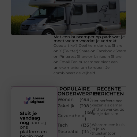
Met een buscamper op pad: wat je
moet weten voordat je vertrekt
Goed artikel? Deel hem dan op: Share
on X (Twitter) Share on Facebook Share
on Pinterest Share on LinkedIn Share
on Email Een buscamper biedt een
unieke manier om te reizen. Je
combineert de vrijheid
POPULAIRE
RECENTE
ONDERWERPEN
BERICHTEN
Wonen
(493 )
Het perfecte bed
kiezen als gamer
Zakelijk
(298 )
of thuiswerker: zo
(158
Sluit je
doe je dat slim
Gezondheid
vandaag
)
nog
aan bij
Tech
(135 )
Waarom een kluis
ons
in jouw
platform en
Recreatie
(114 )
thuiskantoor
begin met