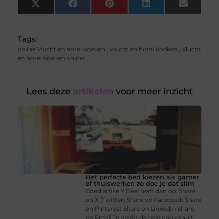
X
Facebook
Pinterest
LinkedIn
Email
(Twitter)
Tags:
online Vlucht en hotel boeken
,
Vlucht en hotel boeken
,
Vlucht
en hotel boeken online
Lees deze
artikelen
voor meer inzicht
Het perfecte bed kiezen als gamer
of thuiswerker: zo doe je dat slim
Goed artikel? Deel hem dan op: Share
on X (Twitter) Share on Facebook Share
on Pinterest Share on LinkedIn Share
on Email Je werkt de hele dag vanuit