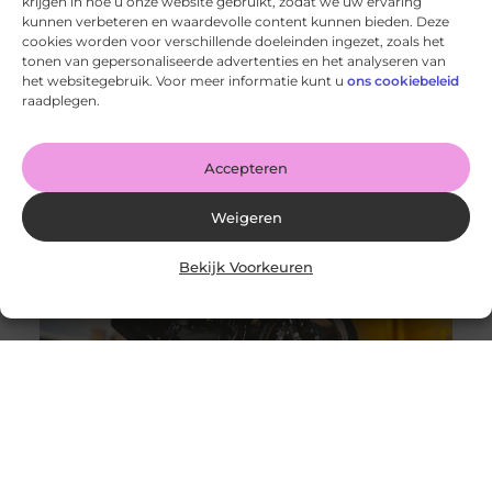
krijgen in hoe u onze website gebruikt, zodat we uw ervaring
kunnen verbeteren en waardevolle content kunnen bieden. Deze
cookies worden voor verschillende doeleinden ingezet, zoals het
Een Feest DJ Huren voor je Bedrijfsfeest: De Sleutel tot
tonen van gepersonaliseerde advertenties en het analyseren van
Succes
het websitegebruik. Voor meer informatie kunt u
ons cookiebeleid
Goed artikel? Deel hem dan op: Share on X (Twitter)
raadplegen.
Share on Facebook Share on Pinterest Share on
LinkedIn Share
Accepteren
Weigeren
Bekijk Voorkeuren
Auto- of motortransporter kopen, wat zijn de
aandachtspunten?
Goed artikel? Deel hem dan op: Share on X (Twitter)
Share on Facebook Share on Pinterest Share on