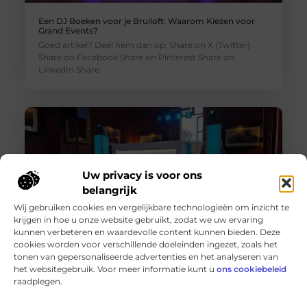
Een DJ Boeken voor je Bruiloft: Waarom Kiezen voor
Grand Events?
Goed artikel? Deel hem dan op: Share on X (Twitter)
Share on Facebook Share on Pinterest Share on
LinkedIn Share
Uw privacy is voor ons
belangrijk
Wij gebruiken cookies en vergelijkbare technologieën om inzicht te
krijgen in hoe u onze website gebruikt, zodat we uw ervaring
kunnen verbeteren en waardevolle content kunnen bieden. Deze
cookies worden voor verschillende doeleinden ingezet, zoals het
Een Feest DJ Huren voor je Bedrijfsfeest: De Sleutel tot
tonen van gepersonaliseerde advertenties en het analyseren van
Succes
het websitegebruik. Voor meer informatie kunt u
ons cookiebeleid
Goed artikel? Deel hem dan op: Share on X (Twitter)
raadplegen.
Share on Facebook Share on Pinterest Share on
LinkedIn Share