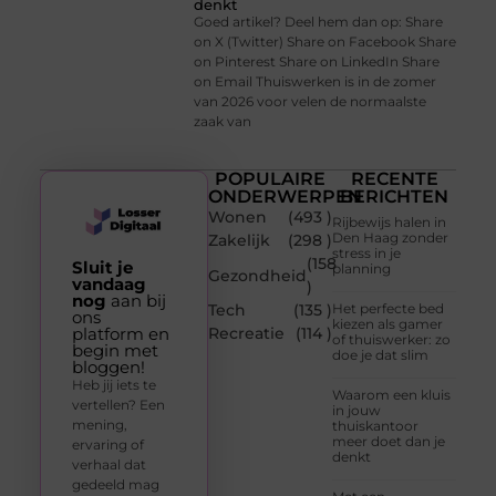
denkt
Goed artikel? Deel hem dan op: Share
on X (Twitter) Share on Facebook Share
on Pinterest Share on LinkedIn Share
on Email Thuiswerken is in de zomer
van 2026 voor velen de normaalste
zaak van
POPULAIRE
RECENTE
ONDERWERPEN
BERICHTEN
Wonen
(493 )
Rijbewijs halen in
Den Haag zonder
Zakelijk
(298 )
stress in je
(158
Sluit je
planning
Gezondheid
vandaag
)
nog
aan bij
Tech
(135 )
Het perfecte bed
ons
kiezen als gamer
platform en
Recreatie
(114 )
of thuiswerker: zo
begin met
doe je dat slim
bloggen!
Heb jij iets te
Waarom een kluis
vertellen? Een
in jouw
mening,
thuiskantoor
meer doet dan je
ervaring of
denkt
verhaal dat
gedeeld mag