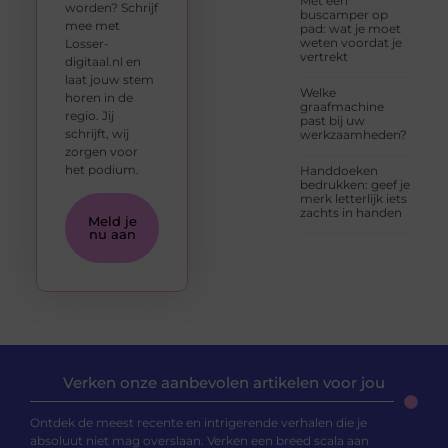
Met een
worden? Schrijf
buscamper op
mee met
pad: wat je moet
weten voordat je
Losser-
vertrekt
digitaal.nl en
laat jouw stem
Welke
horen in de
graafmachine
regio. Jij
past bij uw
schrijft, wij
werkzaamheden?
zorgen voor
het podium.
Handdoeken
bedrukken: geef je
merk letterlijk iets
zachts in handen
Meld je
nu aan
Verken onze aanbevolen artikelen voor jou
Ontdek de meest recente en intrigerende verhalen die je
absoluut niet mag overslaan. Verken een breed scala aan