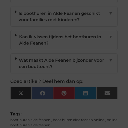
Is boothuren in Alde Feanen geschikt
▼
voor families met kinderen?
Kan ik vissen tijdens het boothuren in
▼
Alde Feanen?
Wat maakt Alde Feanen bijzonder voor
▼
een boottocht?
Goed artikel? Deel hem dan op:
X
Facebook
Pinterest
LinkedIn
Email
(Twitter)
Tags:
boot huren alde feanen
,
boot huren alde feanen online
,
online
boot huren alde feanen