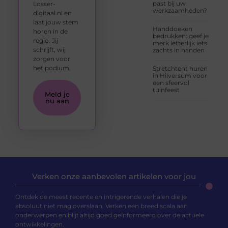
past bij uw
Losser-
werkzaamheden?
digitaal.nl en
laat jouw stem
Handdoeken
horen in de
bedrukken: geef je
regio. Jij
merk letterlijk iets
schrijft, wij
zachts in handen
zorgen voor
het podium.
Stretchtent huren
in Hilversum voor
een sfeervol
tuinfeest
Meld je
nu aan
Verken onze aanbevolen artikelen voor jou
Ontdek de meest recente en intrigerende verhalen die je
absoluut niet mag overslaan. Verken een breed scala aan
onderwerpen en blijf altijd goed geïnformeerd over de actuele
ontwikkelingen.