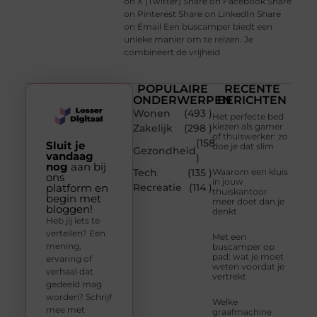
on X (Twitter) Share on Facebook Share
on Pinterest Share on LinkedIn Share
on Email Een buscamper biedt een
unieke manier om te reizen. Je
combineert de vrijheid
POPULAIRE
RECENTE
ONDERWERPEN
BERICHTEN
Wonen
(493 )
Het perfecte bed
kiezen als gamer
Zakelijk
(298 )
of thuiswerker: zo
(158
Sluit je
doe je dat slim
Gezondheid
vandaag
)
nog
aan bij
Tech
(135 )
Waarom een kluis
ons
in jouw
platform en
Recreatie
(114 )
thuiskantoor
begin met
meer doet dan je
bloggen!
denkt
Heb jij iets te
vertellen? Een
Met een
mening,
buscamper op
pad: wat je moet
ervaring of
weten voordat je
verhaal dat
vertrekt
gedeeld mag
worden? Schrijf
Welke
mee met
graafmachine