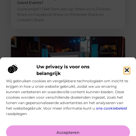
Grand Events?
Goed artikel? Deel hem dan op: Share on X (Twitter)
Share on Facebook Share on Pinterest Share on
LinkedIn Share
Uw privacy is voor ons
belangrijk
Wij gebruiken cookies en vergelijkbare technologieën om inzicht te
krijgen in hoe u onze website gebruikt, zodat we uw ervaring
kunnen verbeteren en waardevolle content kunnen bieden. Deze
cookies worden voor verschillende doeleinden ingezet, zoals het
Een Feest DJ Huren voor je Bedrijfsfeest: De Sleutel tot
tonen van gepersonaliseerde advertenties en het analyseren van
Succes
het websitegebruik. Voor meer informatie kunt u
ons cookiebeleid
Goed artikel? Deel hem dan op: Share on X (Twitter)
raadplegen.
Share on Facebook Share on Pinterest Share on
LinkedIn Share
Accepteren